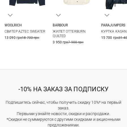
WOOLRICH
BARBOUR
PARAJUMPERS
S
M
L
6
8
10
12
XS
S
СВИТЕР AZTEC SWEATER
ЖИЛЕТ OTTERBURN
КУРТКА KASAN
14
QUILTED
13 090 грн
18 700 грн
15 700 грн
31 4
3 950 грн
7 900 грн
-10% НА ЗАКАЗ ЗА ПОДПИСКУ
Подпишитесь сейчас, чтобы получить скидку 10%* на первый
заказ.
Первыми узнайте новости, скидки и распродажи.
*Скидки не суммируются с другими скидками и акционными
предложениями.