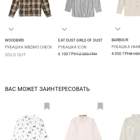
BARBOUR
WOODBIRD
EAT DUST GIRLS OF DUST
8
10
XS
S
M
XS
S
M
РУБАШКА HAM
РУБАШКА WBZIMO CHECK
РУБАШКА ICON
16
4 050 ГРН
8 100
6 100 ГРН
12 200 ГРН
SOLD OUT
ВАС МОЖЕТ ЗАИНТЕРЕСОВАТЬ