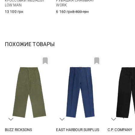
КРОССОВКИ MEDALIST
РУБАШКА CHAMBRAY
44
45
46
LOW MAN
WORK
13 100 грн
6 160 грн
8 800 грн
ПОХОЖИЕ ТОВАРЫ
BUZZ RICKSONS
EAST HARBOUR SURPLUS
C.P. COMPANY
32
34
36
38
48
50
52
54
46
48