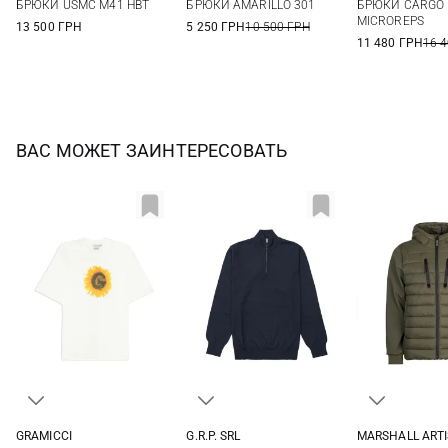
БРЮКИ USMC M41 HBT
БРЮКИ AMARILLO 301
БРЮКИ CARGO 
56
58
MICROREPS
13 500 ГРН
5 250 ГРН
10 500 ГРН
11 480 ГРН
16 
ВАС МОЖЕТ ЗАИНТЕРЕСОВАТЬ
GRAMICCI
G.R.P. SRL
MARSHALL ARTI
S
M
L
XL
3
4
5
6
S
M