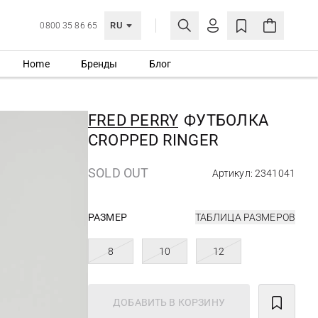
RU
0800 35 86 65
Home
Бренды
Блог
ЛИЧНЫЙ КАБИНЕТ
ВОЙТИ
FRED PERRY
ФУТБОЛКА
Еще не зарегистрированы?
CROPPED RINGER
СОЗДАТЬ УЧЕТНУЮ ЗАПИСЬ
SOLD OUT
Артикул: 2341041
РАЗМЕР
ТАБЛИЦА РАЗМЕРОВ
8
10
12
ДОБАВИТЬ В КОРЗИНУ