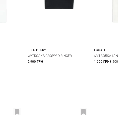
FRED PERRY
ECOALF
L
8
10
12
XS
ФУТБОЛКА CROPPED RINGER
ФУТБОЛКА LA
2 900 ГРН
1 600 ГРН
3 200