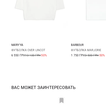
MA'RY'YA
BARBOUR
XS
S
M
L
S
M
ФУТБОЛКА OVER LINCOT
ФУТБОЛКА MARJORIE
6 550 ГРН
13 100 ГРН
-50%
1 750 ГРН
3 500 ГРН
-50%
XL
ВАС МОЖЕТ ЗАИНТЕРЕСОВАТЬ