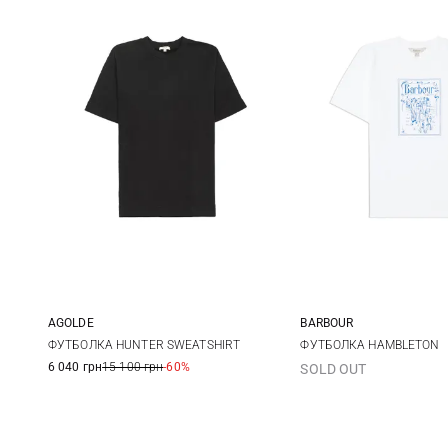
AGOLDE
BARBOUR
XS
S
M
L
8
10
ФУТБОЛКА HUNTER SWEATSHIRT
ФУТБОЛКА HAMBLETON
6 040 грн
15 100 грн
-60%
SOLD OUT
XL