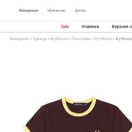
Женщинам
Мужчинам
Детям
Sale
Новинки
Верхняя 
Женщинам
Одежда
Футболки и Лонгсливы
Футболки
Футболк