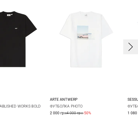
SESS
ARTE ANTWERP
X
M
L
XL
XS
S
M
L
ФУТБ
ABLISHED WORKS BOLD
ФУТБОЛКА PHOTO
1 080
2 000 грн
4 000 грн
-50%
XL