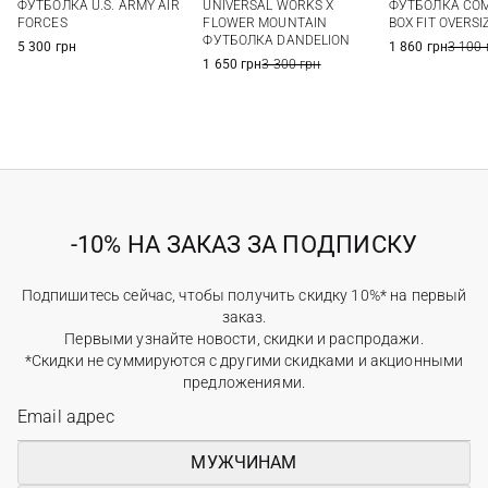
ФУТБОЛКА U.S. ARMY AIR
UNIVERSAL WORKS X
ФУТБОЛКА COME
XXL
FORCES
FLOWER MOUNTAIN
BOX FIT OVERSI
ФУТБОЛКА DANDELION
5 300 грн
1 860 грн
3 100 
1 650 грн
3 300 грн
-10% НА ЗАКАЗ ЗА ПОДПИСКУ
Подпишитесь сейчас, чтобы получить скидку 10%* на первый
заказ.
Первыми узнайте новости, скидки и распродажи.
*Скидки не суммируются с другими скидками и акционными
предложениями.
МУЖЧИНАМ