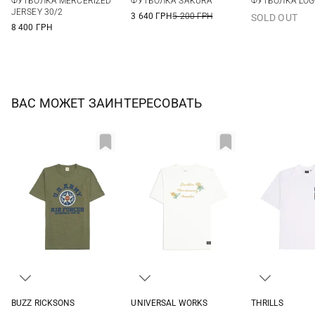
ФУТБОЛКА MERCERIZED
ФУТБОЛКА SAKURA
ФУТБОЛКА LOG
XXL
JERSEY 30/2
3 640 ГРН
5 200 ГРН
SOLD OUT
8 400 ГРН
ВАС МОЖЕТ ЗАИНТЕРЕСОВАТЬ
BUZZ RICKSONS
UNIVERSAL WORKS
THRILLS
M
L
XL
XXL
M
L
XL
XXL
S
M