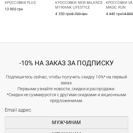
КРОССОВКИ PLUS
КРОССОВКИ NEW BALANCE
КРОССОВКИ VA
40
41
6 US
6,5 US
7 US
7,5 US
40
41
M1906NK LIFESTYLE
MAGIC RUN
13 900 грн
4 350 грн
8 700 грн
4 440 грн
14 800
-10% НА ЗАКАЗ ЗА ПОДПИСКУ
Подпишитесь сейчас, чтобы получить скидку 10%* на первый
заказ.
Первыми узнайте новости, скидки и распродажи.
*Скидки не суммируются с другими скидками и акционными
предложениями.
МУЖЧИНАМ