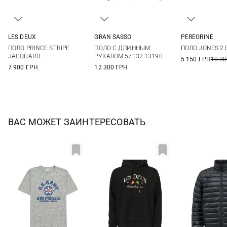
LES DEUX
GRAN SASSO
PEREGRINE
M
L
XL
48
50
52
54
M
L
ПОЛО PRINCE STRIPE
ПОЛО С ДЛИННЫМ
ПОЛО JONES 2.
56
58
60
JACQUARD
РУКАВОМ 57132 13190
5 150 ГРН
10 30
7 900 ГРН
12 300 ГРН
ВАС МОЖЕТ ЗАИНТЕРЕСОВАТЬ