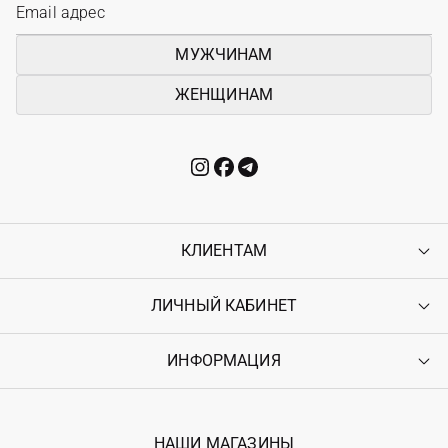
МУЖЧИНАМ
ЖЕНЩИНАМ
КЛИЕНТАМ
ЛИЧНЫЙ КАБИНЕТ
Контакты
Доставка
Оплата
ИНФОРМАЦИЯ
Войти
Возврат
Регистрация
Гарантия
Мои заказы
Программа лояльности
Вакансии
Избранное
Наши магазини
НАШИ МАГАЗИНЫ
Ostriv Club+