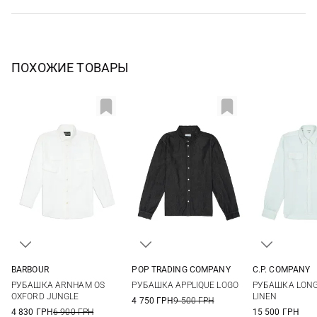
ПОХОЖИЕ ТОВАРЫ
BARBOUR
POP TRADING COMPANY
C.P. COMPANY
36
38
40
42
S
M
L
XL
M
L
РУБАШКА ARNHAM OS
РУБАШКА APPLIQUE LOGO
РУБАШКА LONG 
44
OXFORD JUNGLE
LINEN
4 750 ГРН
9 500 ГРН
4 830 ГРН
6 900 ГРН
15 500 ГРН