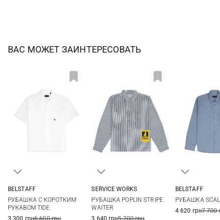
ВАС МОЖЕТ ЗАИНТЕРЕСОВАТЬ
BELSTAFF
SERVICE WORKS
BELSTAFF
S
M
L
XL
M
L
XL
S
M
РУБАШКА С КОРОТКИМ
РУБАШКА POPLIN STRIPE
РУБАШКА SCAL
XXL
XXL
3XL
РУКАВОМ TIDE
WAITER
4 620 грн
7 700 
3 300 грн
6 600 грн
3 640 грн
5 200 грн