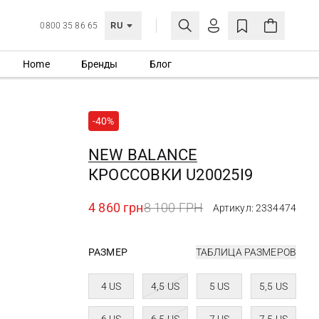
RU
0800 35 86 65
Home
Бренды
Блог
ЛИЧНЫЙ КАБИНЕТ
ВОЙТИ
-40%
Еще не зарегистрированы?
СОЗДАТЬ УЧЕТНУЮ ЗАПИСЬ
NEW BALANCE
КРОССОВКИ U20025I9
4 860 грн
8 100 ГРН
Артикул: 2334474
РАЗМЕР
ТАБЛИЦА РАЗМЕРОВ
4 US
4,5 US
5 US
5,5 US