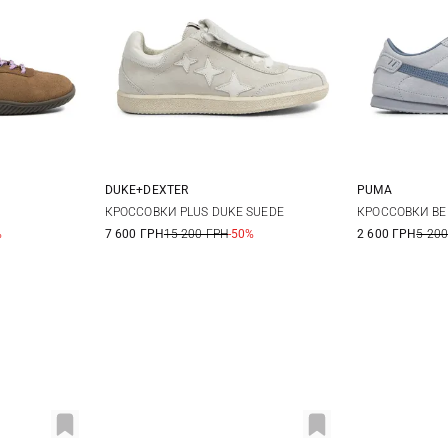
DUKE+DEXTER
PUMA
38
39
36
37
38
39
4 UK
4,5
КРОССОВКИ PLUS DUKE SUEDE
КРОССОВКИ BEL
%
7 600 ГРН
15 200 ГРН
-50%
2 600 ГРН
5 200
40
6 UK
6,5
8 UK