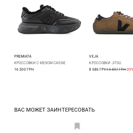
PREMIATA
VEJA
36
37
38
39
36
37
КРОССОВКИ С МЕХОМ CASSIE
КРОССОВКИ JITSU
16 300 ГРН
8 686 ГРН
10 857 ГРН
-20
40
41
40
ВАС МОЖЕТ ЗАИНТЕРЕСОВАТЬ