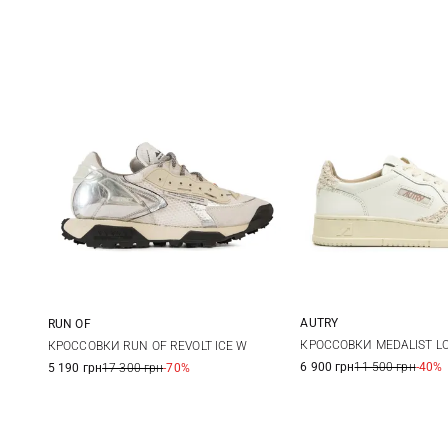
AUTRY
RUN OF
36
37
36
37
38
39
КРОССОВКИ MEDALIST 
КРОССОВКИ RUN OF REVOLT ICE W
6 900 грн
11 500 грн
-40%
5 190 грн
17 300 грн
-70%
40
41
40
41