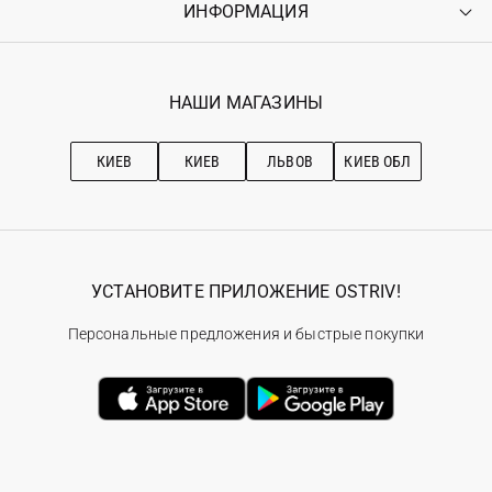
ИНФОРМАЦИЯ
Войти
Возврат
Регистрация
Гарантия
Мои заказы
Программа лояльности
Вакансии
Избранное
Наши магазини
НАШИ МАГАЗИНЫ
Ostriv Club+
Про OSTRIV
Подписка на новости
Рекомендации по уходу
КИЕВ
КИЕВ
ЛЬВОВ
КИЕВ ОБЛ
УСТАНОВИТЕ ПРИЛОЖЕНИЕ OSTRIV!
Персональные предложения и быстрые покупки