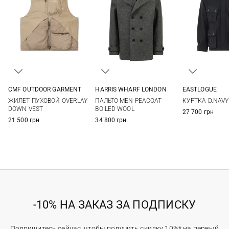
CMF OUTDOOR GARMENT
HARRIS WHARF LONDON
EASTLOGUE
S
M
L
48
50
52
54
S
M
ЖИЛЕТ ПУХОВОЙ OVERLAY
ПАЛЬТО MEN PEACOAT
КУРТКА D.NAVY
56
DOWN VEST
BOILED WOOL
27 700 грн
21 500 грн
34 800 грн
-10% НА ЗАКАЗ ЗА ПОДПИСКУ
Подпишитесь сейчас, чтобы получить скидку 10%* на первый