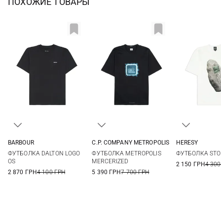
ПОХОЖИЕ ТОВАРЫ
BARBOUR
C.P. COMPANY METROPOLIS
HERESY
36
38
40
42
M
L
XL
S
M
ФУТБОЛКА DALTON LOGO
ФУТБОЛКА METROPOLIS
ФУТБОЛКА STO
44
OS
MERCERIZED
2 150 ГРН
4 300
2 870 ГРН
4 100 ГРН
5 390 ГРН
7 700 ГРН