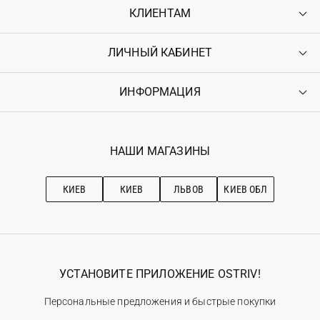
КЛИЕНТАМ
ЛИЧНЫЙ КАБИНЕТ
Контакты
Доставка
Оплата
ИНФОРМАЦИЯ
Войти
Возврат
Регистрация
Гарантия
Мои заказы
Программа лояльности
Вакансии
Избранное
Наши магазини
НАШИ МАГАЗИНЫ
Ostriv Club+
Про OSTRIV
Подписка на новости
Рекомендации по уходу
КИЕВ
КИЕВ
ЛЬВОВ
КИЕВ ОБЛ
УСТАНОВИТЕ ПРИЛОЖЕНИЕ OSTRIV!
Персональные предложения и быстрые покупки