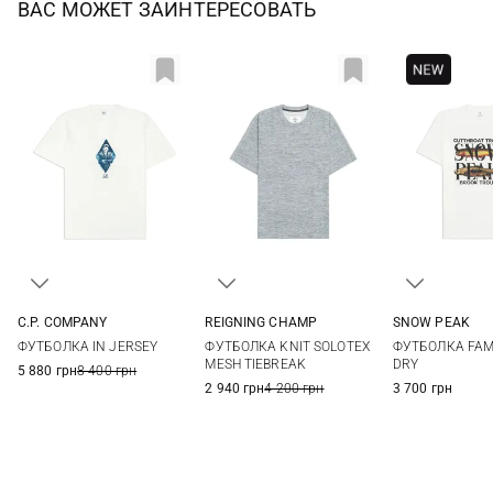
ВАС МОЖЕТ ЗАИНТЕРЕСОВАТЬ
C.P. COMPANY
REIGNING CHAMP
SNOW PEAK
M
L
XL
XXL
S
M
L
XL
M
L
ФУТБОЛКА IN JERSEY
ФУТБОЛКА KNIT SOLOTEX
ФУТБОЛКА FAM
XXL
MESH TIEBREAK
DRY
5 880 грн
8 400 грн
2 940 грн
4 200 грн
3 700 грн