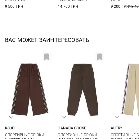
9 500 ГРН
14 700 ГРН
9 200 ГРН
18 40
ВАС МОЖЕТ ЗАИНТЕРЕСОВАТЬ
KSUBI
CANADA GOOSE
AUTRY
XS
S
M
XS
S
M
XS
S
СПОРТИВНЫЕ БРЮКИ
СПОРТИВНЫЕ БРЮКИ
СПОРТИВНЫЕ 