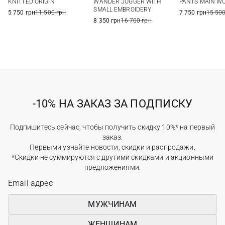
KNITTED ORIGIN
WANDER JOGGER WITH
PANTS MAIN W
SMALL EMBROIDERY
5 750 грн
11 500 грн
7 750 грн
15 500
8 350 грн
16 700 грн
-10% НА ЗАКАЗ ЗА ПОДПИСКУ
Подпишитесь сейчас, чтобы получить скидку 10%* на первый
заказ.
Первыми узнайте новости, скидки и распродажи.
*Скидки не суммируются с другими скидками и акционными
предложениями.
МУЖЧИНАМ
ЖЕНЩИНАМ