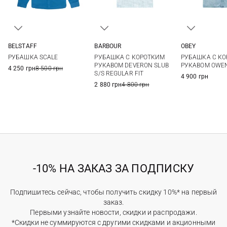
BELSTAFF
BARBOUR
OBEY
M
L
XL
XXL
M
L
XL
XXL
M
L
РУБАШКА SCALE
РУБАШКА С КОРОТКИМ
РУБАШКА С К
РУКАВОМ DEVERON SLUB
РУКАВОМ OWEN
4 250 грн
8 500 грн
S/S REGULAR FIT
4 900 грн
2 880 грн
4 800 грн
-10% НА ЗАКАЗ ЗА ПОДПИСКУ
Подпишитесь сейчас, чтобы получить скидку 10%* на первый
заказ.
Первыми узнайте новости, скидки и распродажи.
*Скидки не суммируются с другими скидками и акционными