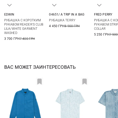
EDWIN
04651/ A TRIP IN A BAG
FRED PERRY
S
M
L
XL
M
L
XL
XXL
M
L
РУБАШКА С КОРОТКИМ
РУБАШКА TERRY
РУБАШКА С К
XXL
РУКАВОМ READER'S CLUB
РУКАВОМ STRI
4 450 ГРН
8 900 ГРН
LILA/WHITE GARMENT
COLLAR
WASHED
5 250 ГРН
7 500
3 700 ГРН
7 400 ГРН
ВАС МОЖЕТ ЗАИНТЕРЕСОВАТЬ