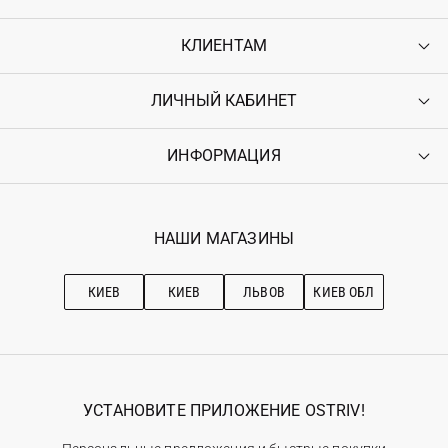
КЛИЕНТАМ
ЛИЧНЫЙ КАБИНЕТ
Контакты
Доставка
Оплата
ИНФОРМАЦИЯ
Войти
Возврат
Регистрация
Гарантия
Мои заказы
Программа лояльности
Вакансии
Избранное
Наши магазини
НАШИ МАГАЗИНЫ
Ostriv Club+
Про OSTRIV
Подписка на новости
Рекомендации по уходу
КИЕВ
КИЕВ
ЛЬВОВ
КИЕВ ОБЛ
УСТАНОВИТЕ ПРИЛОЖЕНИЕ OSTRIV!