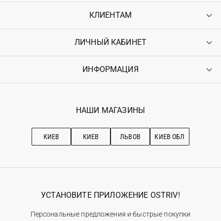
КЛИЕНТАМ
ЛИЧНЫЙ КАБИНЕТ
Контакты
Доставка
Оплата
ИНФОРМАЦИЯ
Войти
Возврат
Регистрация
Гарантия
Мои заказы
Программа лояльности
Вакансии
Избранное
Наши магазини
НАШИ МАГАЗИНЫ
Ostriv Club+
Про OSTRIV
Подписка на новости
Рекомендации по уходу
КИЕВ
КИЕВ
ЛЬВОВ
КИЕВ ОБЛ
УСТАНОВИТЕ ПРИЛОЖЕНИЕ OSTRIV!
Персональные предложения и быстрые покупки