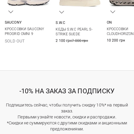
SAUCONY
ON
S.W.C
5 US
5,5 US
6 US
6,5 US
36,5
37
36
37
38
39
КРОССОВКИ SAUCONY
КРОССОВКИ
КЕДЫ S.W.C PEARL S-
7 US
7,5 US
8 US
8,5 US
38,5
39
40
41
PROGRID OMNI 9
CLOUDHORIZON
STRIKE SUEDE
9 US
9,5 US
41
10 200 грн
2 100 грн
7 000 грн
SOLD OUT
-10% НА ЗАКАЗ ЗА ПОДПИСКУ
Подпишитесь сейчас, чтобы получить скидку 10%* на первый
заказ.
Первыми узнайте новости, скидки и распродажи.
*Скидки не суммируются с другими скидками и акционными
предложениями.