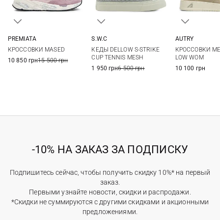
PREMIATA
S.W.C
AUTRY
35
36
37
38
36
37
38
39
37
38
КРОССОВКИ MASED
КЕДЫ DELLOW S-STRIKE
КРОССОВКИ ME
39
40
40
41
41
42
CUP TENNIS MESH
LOW WOM
10 850 грн
15 500 грн
1 950 грн
6 500 грн
10 100 грн
-10% НА ЗАКАЗ ЗА ПОДПИСКУ
Подпишитесь сейчас, чтобы получить скидку 10%* на первый
заказ.
Первыми узнайте новости, скидки и распродажи.
*Скидки не суммируются с другими скидками и акционными
предложениями.