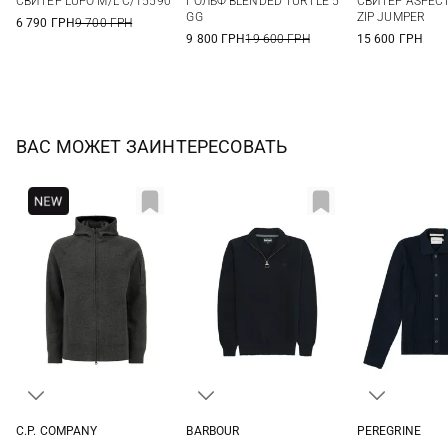
СВИТЕР LUPO M/L C/15590
ГОЛЬФ BLENDED TURTLE 5
СВИТЕР ASPEC
56
58
GG
ZIP JUMPER
6 790 ГРН
9 700 ГРН
9 800 ГРН
19 600 ГРН
15 600 ГРН
ВАС МОЖЕТ ЗАИНТЕРЕСОВАТЬ
C.P. COMPANY
BARBOUR
PEREGRINE
M
L
XL
XXL
S
M
L
XL
S
M