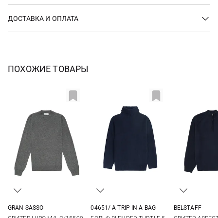
ДОСТАВКА И ОПЛАТА
ПОХОЖИЕ ТОВАРЫ
GRAN SASSO
04651/ A TRIP IN A BAG
BELSTAFF
48
50
52
54
M
L
XL
XXL
M
L