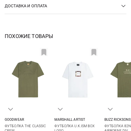
ДОСТАВКА И ОПЛАТА
ПОХОЖИЕ ТОВАРЫ
GOODWEAR
MARSHALL ARTIST
BUZZ RICKSONS
S
M
L
XL
XS
S
M
L
M
L
ФУТБОЛКА THE CLASSIC
ФУТБОЛКА U.K.ISM BOX
ФУТБОЛКА 82
XXL
XL
CREW
LOGO
AIRBORNE DIV.