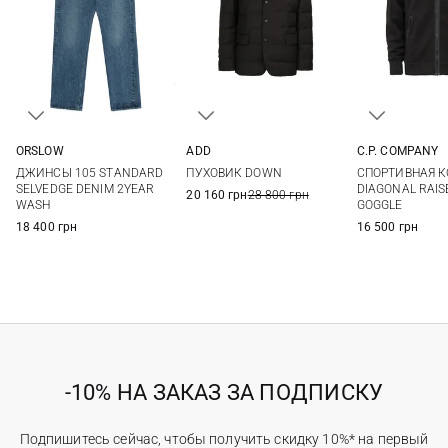
ORSLOW
ADD
C.P. COMPANY
2
3
4
5
48
50
52
54
S
M
ДЖИНСЫ 105 STANDARD
ПУХОВИК DOWN
СПОРТИВНАЯ 
XXL
SELVEDGE DENIM 2YEAR
DIAGONAL RAIS
20 160 грн
28 800 грн
WASH
GOGGLE
18 400 грн
16 500 грн
-10% НА ЗАКАЗ ЗА ПОДПИСКУ
Подпишитесь сейчас, чтобы получить скидку 10%* на первый