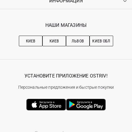
ИНФОРМАЦИЯ
Войти
Возврат
Регистрация
Гарантия
Мои заказы
Программа лояльности
Вакансии
Избранное
Наши магазини
НАШИ МАГАЗИНЫ
Ostriv Club+
Про OSTRIV
Подписка на новости
Рекомендации по уходу
КИЕВ
КИЕВ
ЛЬВОВ
КИЕВ ОБЛ
УСТАНОВИТЕ ПРИЛОЖЕНИЕ OSTRIV!
Персональные предложения и быстрые покупки