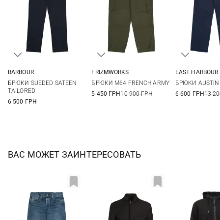
BARBOUR
FRIZMWORKS
EAST HARBOUR
30
32
34
36
M
L
XL
46
48
БРЮКИ SUEDED SATEEN
БРЮКИ M64 FRENCH ARMY
БРЮКИ AUSTIN
38
TAILORED
5 450 ГРН
10 900 ГРН
6 600 ГРН
13 20
6 500 ГРН
ВАС МОЖЕТ ЗАИНТЕРЕСОВАТЬ