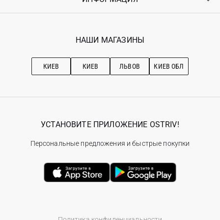
Возврат
Регистрация
Гарантия
Мои заказы
Программа лояльности
Вакансии
Избранное
Наши магазини
НАШИ МАГАЗИНЫ
Ostriv Club+
Про OSTRIV
Подписка на новости
Рекомендации по уходу
КИЕВ
КИЕВ
ЛЬВОВ
КИЕВ ОБЛ
УСТАНОВИТЕ ПРИЛОЖЕНИЕ OSTRIV!
Персональные предложения и быстрые покупки
Политика конфиденциальности