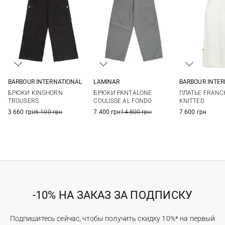
BARBOUR INTERNATIONAL
LAMINAR
BARBOUR INTE
8
10
12
14
38
40
42
8
10
БРЮКИ KINGHORN
БРЮКИ PANTALONE
ПЛАТЬЕ FRANC
16
TROUSERS
COULISSE AL FONDO
KNITTED
3 660 грн
6 100 грн
7 400 грн
14 800 грн
7 600 грн
-10% НА ЗАКАЗ ЗА ПОДПИСКУ
Подпишитесь сейчас, чтобы получить скидку 10%* на первый