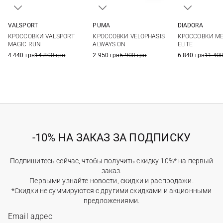
DIADORA
VALSPORT
PUMA
7 UK
7,5 UK
41
42
43
44
41 UK
42 UK
42,5 UK
43 UK
КРОССОВКИ M
КРОССОВКИ VALSPORT
КРОССОВКИ VELOPHASIS
9,5 UK
10 UK
1
45
46
44 UK
44,5 UK
45 UK
46 UK
ELITE
MAGIC RUN
ALWAYS ON
6 840 грн
11 400
4 440 грн
14 800 грн
2 950 грн
5 900 грн
-10% НА ЗАКАЗ ЗА ПОДПИСКУ
Подпишитесь сейчас, чтобы получить скидку 10%* на первый
заказ.
Первыми узнайте новости, скидки и распродажи.
*Скидки не суммируются с другими скидками и акционными
предложениями.