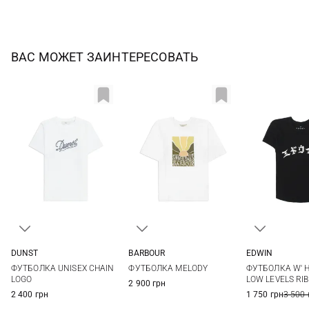
ВАС МОЖЕТ ЗАИНТЕРЕСОВАТЬ
EDWIN
DUNST
BARBOUR
XS
S
XS
S
M
L
8
10
12
14
ФУТБОЛКА W' H
ФУТБОЛКА UNISEX CHAIN ​​
ФУТБОЛКА MELODY
LOW LEVELS RIB
LOGO
2 900 грн
1 750 грн
3 500 
2 400 грн