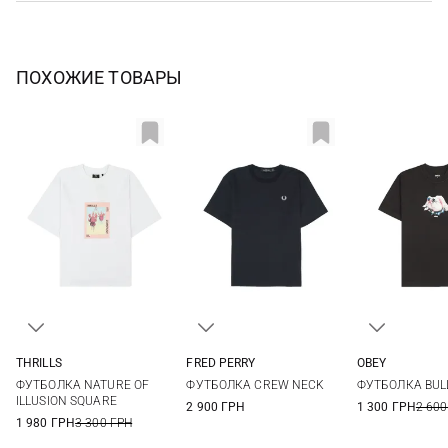
ПОХОЖИЕ ТОВАРЫ
THRILLS
FRED PERRY
OBEY
4
6
8
10
6
8
10
12
XS
S
ФУТБОЛКА NATURE OF
ФУТБОЛКА CREW NECK
ФУТБОЛКА BUL
ILLUSION SQUARE
2 900 ГРН
1 300 ГРН
2 600
1 980 ГРН
3 300 ГРН