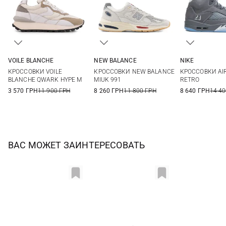
VOILE BLANCHE
NEW BALANCE
NIKE
40
42
44
45
7,5 US
8 US
8,5 US
9,5 US
8 US
8,5 US
КРОССОВКИ VOILE
КРОССОВКИ NEW BALANCE
КРОССОВКИ AI
46
10 US
10,5 US
11 US
11,5 US
10 US
10,5 US
BLANCHE QWARK HYPE M
MIUK 991
RETRO
12 US
12 US
12,5 US
3 570 ГРН
11 900 ГРН
8 260 ГРН
11 800 ГРН
8 640 ГРН
14 40
ВАС МОЖЕТ ЗАИНТЕРЕСОВАТЬ