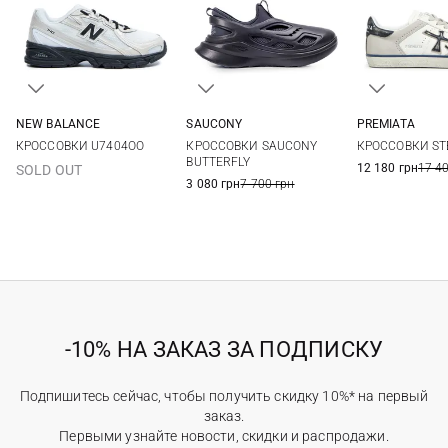
NEW BALANCE
SAUCONY
PREMIATA
8 US
8,5 US
9 US
9,5 US
8 US
9 US
10 US
11 US
40
41
КРОССОВКИ U7404OO
КРОССОВКИ SAUCONY
КРОССОВКИ ST
10 US
10,5 US
11 US
11,5 US
12 US
13 US
44
45
BUTTERFLY
12 180 грн
17 4
SOLD OUT
12 US
3 080 грн
7 700 грн
-10% НА ЗАКАЗ ЗА ПОДПИСКУ
Подпишитесь сейчас, чтобы получить скидку 10%* на первый
заказ.
Первыми узнайте новости, скидки и распродажи.