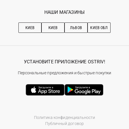
Мои заказы
Программа лояльности
Вакансии
Избранное
Наши магазини
НАШИ МАГАЗИНЫ
Ostriv Club+
Про OSTRIV
Подписка на новости
Рекомендации по уходу
КИЕВ
КИЕВ
ЛЬВОВ
КИЕВ ОБЛ
УСТАНОВИТЕ ПРИЛОЖЕНИЕ OSTRIV!
Персональные предложения и быстрые покупки
Политика конфиденциальности
Публичный договор