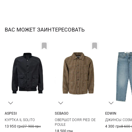
ВАС МОЖЕТ ЗАИНТЕРЕСОВАТЬ
ASPESI
SEBAGO
EDWIN
M
L
XL
XXL
S
M
L
XL
30
31
КУРТКА IL SOLITO
ОВЕРШОТ DORR PIED DE
ДЖИНСЫ COSMO
XXL
34
36
POULE
13 950 грн
27 900 грн
4 300 грн
8 600 
18 500 грн