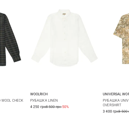
WOOLRICH
UNIVERSAL WO
XL
XXL
M
L
XL
XXL
M
D WOOL CHECK
РУБАШКА LINEN
РУБАШКА UNIV
OVERSHIRT
4 250 грн
8 500 грн
-50%
3XL
3XL
3 400 грн
8 500 