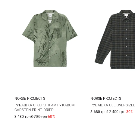
NORSE PROJECTS
NORSE PROJECTS
M
L
XL
XXL
M
L
РУБАШКА С КОРОТКИМ РУКАВОМ
РУБАШКА OLE OVERSIZE
CARSTEN PRINT DRIED
8 680 грн
12 400 грн
-30%
3 480 грн
8 700 грн
-60%