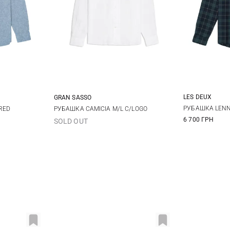
LES DEUX
GRAN SASSO
S
XL
XXL
48
50
52
54
РУБАШКА LEN
RED
РУБАШКА CAMICIA M/L C/LOGO
6 700 ГРН
SOLD OUT
XXL
56
58
60