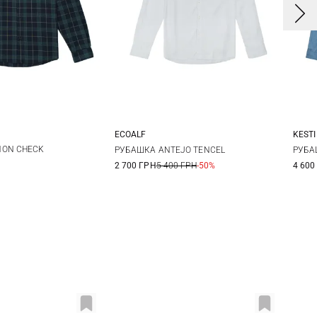
ECOALF
KEST
M
L
XL
M
L
XL
XXL
NON CHECK
РУБАШКА ANTEJO TENCEL
РУБА
2 700 ГРН
5 400 ГРН
-50%
4 600