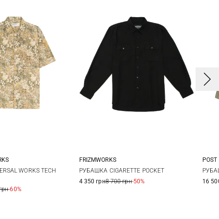
RKS
FRIZMWORKS
POST
L
XL
XXL
M
L
XL
ERSAL WORKS TECH
РУБАШКА CIGARETTE POCKET
РУБА
4 350 грн
8 700 грн
-50%
16 50
грн
-60%