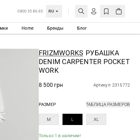
RU
0800 35 86 65
мки
Home
Бренды
Блог
ЛИЧНЫЙ КАБИНЕТ
ВОЙТИ
FRIZMWORKS
РУБАШКА
Еще не зарегистрированы?
DENIM CARPENTER POCKET
СОЗДАТЬ УЧЕТНУЮ ЗАПИСЬ
WORK
8 500 грн
Артикул: 2315772
РАЗМЕР
ТАБЛИЦА РАЗМЕРОВ
M
L
XL
Только 1 в наличии!