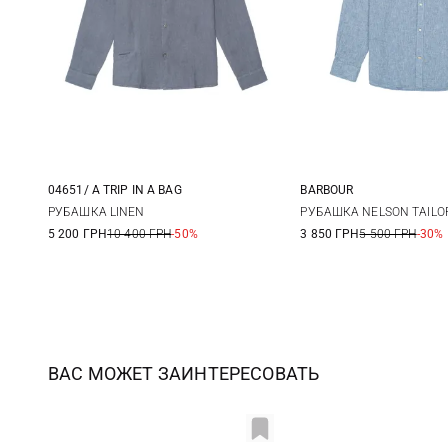
04651/ A TRIP IN A BAG
BARBOUR
M
L
XL
XXL
M
L
РУБАШКА LINEN
РУБАШКА NELSON TAILO
5 200 ГРН
10 400 ГРН
-50%
3 850 ГРН
5 500 ГРН
-30%
3XL
ВАС МОЖЕТ ЗАИНТЕРЕСОВАТЬ