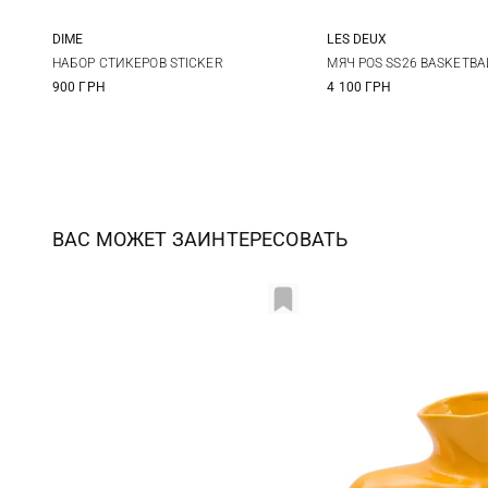
DIME
LES DEUX
One Size
One Size
НАБОР СТИКЕРОВ STICKER
МЯЧ POS SS26 BASKETBA
900 ГРН
4 100 ГРН
ВАС МОЖЕТ ЗАИНТЕРЕСОВАТЬ