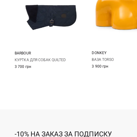
DONKEY
BARBOUR
One Size
XS
S
M
ВАЗА TORSO
КУРТКА ДЛЯ СОБАК QUILTED
3 900 грн
3 700 грн
-10% НА ЗАКАЗ ЗА ПОДПИСКУ