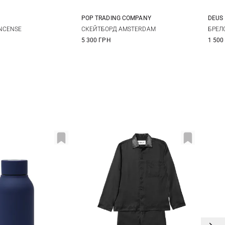
POP TRADING COMPANY
DEUS
One Size
One Size
NCENSE
СКЕЙТБОРД AMSTERDAM
БРЕЛ
5 300 ГРН
1 500