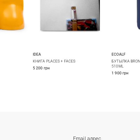
IDEA
ECOALF
One Size
КНИГА PLACES + FACES
БУТЫЛКА BRON
510ML
5 200 грн
1 900 грн