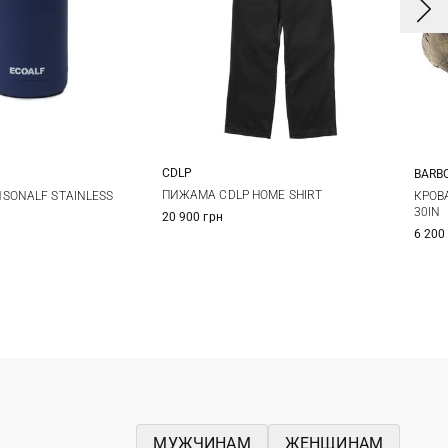
CDLP
BARB
M
L
XL
XXL
One Size
ПИЖАМА CDLP HOME SHIRT
SONALF STAINLESS
КРОВ
30IN
20 900 грн
6 200
МУЖЧИНАМ
ЖЕНЩИНАМ