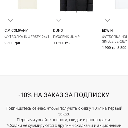
C.P. COMPANY
DUNO
EDWIN
M
L
XL
XXL
48
50
52
54
S
M
ФУТБОЛКА IN JERSEY 24/1
ПУХОВИК JUMP
ФУТБОЛКА HOL
3XL
56
58
XXL
SINGLE JERSEY
9 600 грн
31 500 грн
1 900 грн
3 800 
-10% НА ЗАКАЗ ЗА ПОДПИСКУ
Подпишитесь сейчас, чтобы получить скидку 10%* на первый
заказ.
Первыми узнайте новости, скидки и распродажи.
*Скидки не суммируются с другими скидками и акционными