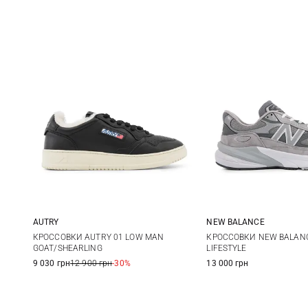
AUTRY
NEW BALANCE
39
40
41
42
7 US
7,5 US
8
КРОССОВКИ AUTRY 01 LOW MAN
КРОССОВКИ NEW BALAN
GOAT/SHEARLING
LIFESTYLE
9 US
9,5 US
10
43
44
45
46
9 030 грн
12 900 грн
-30%
13 000 грн
11 US
11,5 US
12
47