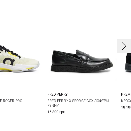
FRED PERRY
PREM
2
42,5
44
7 UK
8 UK
9 UK
9,5 UK
4
E ROGER PRO
FRED PERRY X GEORGE COX ЛОФЕРЫ
КРОС
PENNY
18 10
7
10 UK
11 UK
4
16 800 грн