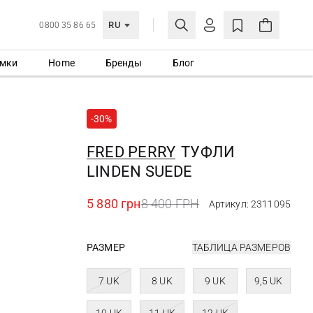
RU
0800 35 86 65
мки
Home
Бренды
Блог
ЛИЧНЫЙ КАБИНЕТ
ВОЙТИ
-30%
Еще не зарегистрированы?
СОЗДАТЬ УЧЕТНУЮ ЗАПИСЬ
FRED PERRY
ТУФЛИ
LINDEN SUEDE
5 880 грн
8 400 ГРН
Артикул: 2311095
РАЗМЕР
ТАБЛИЦА РАЗМЕРОВ
7 UK
8 UK
9 UK
9,5 UK