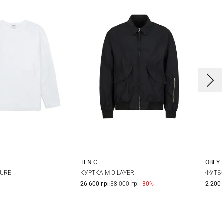
TEN C
OBEY
M
L
48
50
52
S
SURE
КУРТКА MID LAYER
ФУТБ
26 600 грн
38 000 грн
-30%
2 200