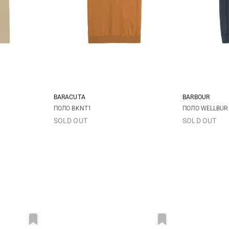
BARACUTA
BARBOUR
XL
XXL
S
M
L
XL
M
ПОЛО BKNT1
ПОЛО WELLBUR
SOLD OUT
SOLD OUT