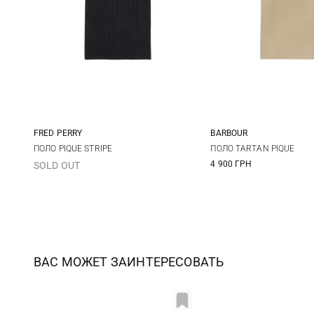
FRED PERRY
BARBOUR
M
L
XL
XXL
M
L
ПОЛО PIQUE STRIPE
ПОЛО TARTAN PIQUE
4 900 ГРН
SOLD OUT
3XL
ВАС МОЖЕТ ЗАИНТЕРЕСОВАТЬ