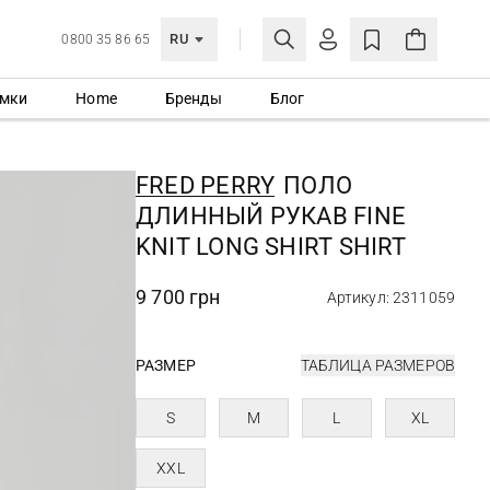
RU
0800 35 86 65
мки
Home
Бренды
Блог
ЛИЧНЫЙ КАБИНЕТ
ВОЙТИ
FRED PERRY
ПОЛО
Еще не зарегистрированы?
ДЛИННЫЙ РУКАВ FINE
СОЗДАТЬ УЧЕТНУЮ ЗАПИСЬ
KNIT LONG SHIRT SHIRT
9 700 грн
Артикул: 2311059
РАЗМЕР
ТАБЛИЦА РАЗМЕРОВ
S
M
L
XL
XXL