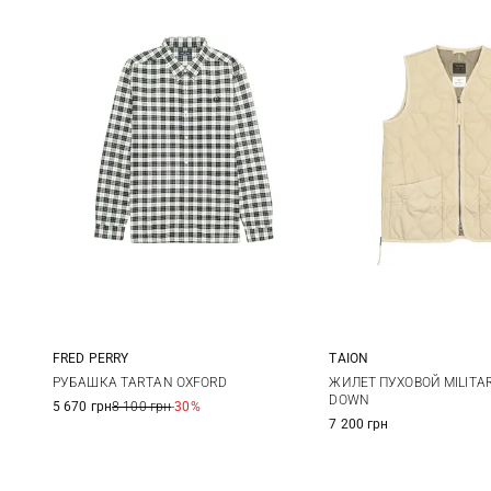
FRED PERRY
TAION
S
M
L
XL
XS
S
РУБАШКА TARTAN OXFORD
ЖИЛЕТ ПУХОВОЙ MILITAR
DOWN
5 670 грн
8 100 грн
-30%
XXL
XL
7 200 грн