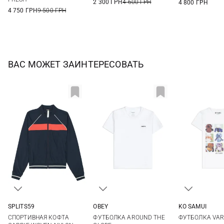
2 300 ГРН
4 600 ГРН
4 800 ГРН
4 750 ГРН
9 500 ГРН
ВАС МОЖЕТ ЗАИНТЕРЕСОВАТЬ
SPLITS59
OBEY
KO SAMUI
XS
S
M
L
XS
S
M
L
XS
S
СПОРТИВНАЯ КОФТА
ФУТБОЛКА AROUND THE
ФУТБОЛКА VAR
XL
XL