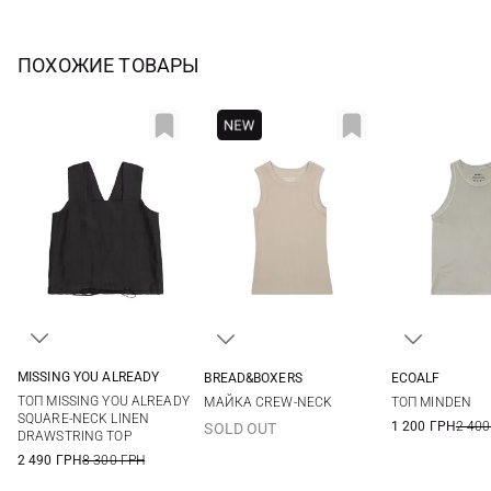
ПОХОЖИЕ ТОВАРЫ
MISSING YOU ALREADY
BREAD&BOXERS
ECOALF
L/XL
S/M
XXS/XS
S
XS
S
ТОП MISSING YOU ALREADY
МАЙКА CREW-NECK
ТОП MINDEN
SQUARE-NECK LINEN
1 200 ГРН
2 400
SOLD OUT
DRAWSTRING TOP
2 490 ГРН
8 300 ГРН