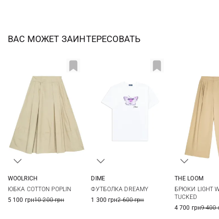
ВАС МОЖЕТ ЗАИНТЕРЕСОВАТЬ
WOOLRICH
DIME
THE LOOM
XS
S
M
L
XS
S
M
L
S
M
ЮБКА COTTON POPLIN
ФУТБОЛКА DREAMY
БРЮКИ LIGHT 
XL
TUCKED
5 100 грн
10 200 грн
1 300 грн
2 600 грн
4 700 грн
9 400 