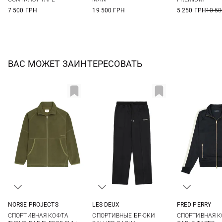
7 500 ГРН
19 500 ГРН
5 250 ГРН
10 50
ВАС МОЖЕТ ЗАИНТЕРЕСОВАТЬ
NORSE PROJECTS
LES DEUX
FRED PERRY
M
L
XL
XXL
S
M
L
XL
M
L
СПОРТИВНАЯ КОФТА
СПОРТИВНЫЕ БРЮКИ
СПОРТИВНАЯ 
XXL