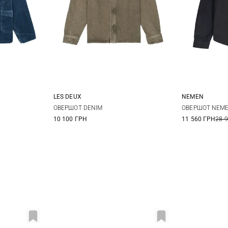
LES DEUX
NEMEN
XL
S
M
L
XL
M
ОВЕРШОТ DENIM
ОВЕРШОТ NEME
10 100 ГРН
11 560 ГРН
28 
XXL