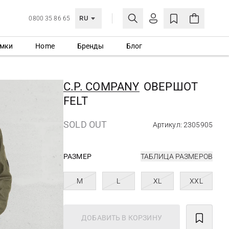
RU
0800 35 86 65
мки
Home
Бренды
Блог
ЛИЧНЫЙ КАБИНЕТ
ВОЙТИ
C.P. COMPANY
ОВЕРШОТ
Еще не зарегистрированы?
FELT
СОЗДАТЬ УЧЕТНУЮ ЗАПИСЬ
SOLD OUT
Артикул: 2305905
РАЗМЕР
ТАБЛИЦА РАЗМЕРОВ
M
L
XL
XXL
ДОБАВИТЬ В КОРЗИНУ