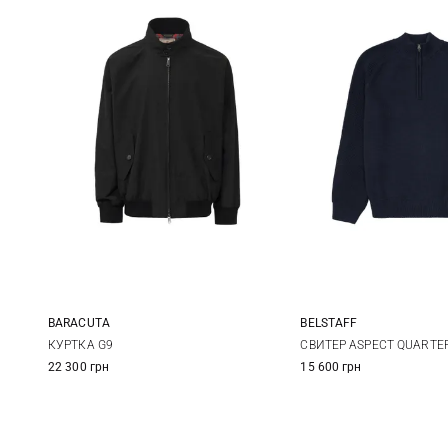
BARACUTA
BELSTAFF
40
42
44
46
M
L
КУРТКА G9
СВИТЕР ASPECT QUARTER
22 300 грн
15 600 грн
48
50