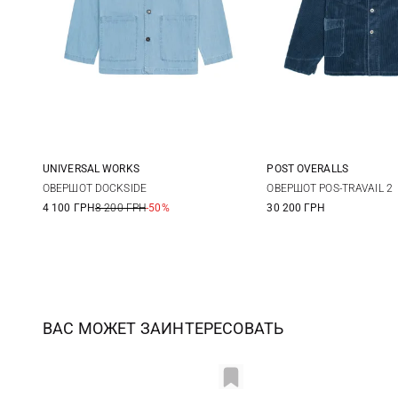
UNIVERSAL WORKS
POST OVERALLS
M
L
XL
XXL
M
L
ОВЕРШОТ DOCKSIDE
ОВЕРШОТ POS-TRAVAIL 2
4 100 ГРН
8 200 ГРН
-50%
30 200 ГРН
ВАС МОЖЕТ ЗАИНТЕРЕСОВАТЬ