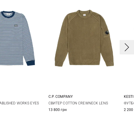
C.P. COMPANY
KEST
M
L
XL
S
M
L
XL
ABLISHED WORKS EYES
СВИТЕР COTTON CREWNECK LENS
ФУТБ
13 800 грн
2 200