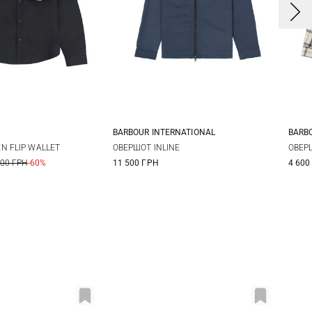
BARBOUR INTERNATIONAL
BARB
L
XL
XXL
M
L
XL
XXL
N FLIP WALLET
ОВЕРШОТ INLINE
ОВЕР
900 ГРН
-60%
11 500 ГРН
4 600
3XL