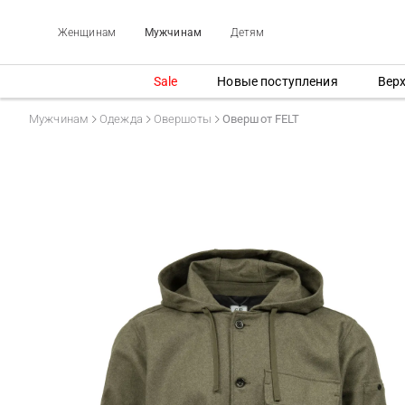
Женщинам
Мужчинам
Детям
Sale
Новые поступления
Вер
Мужчинам
Одежда
Овершоты
Овершот FELT