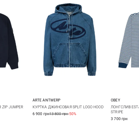
ARTE ANTWERP
OBEY
XL
XXL
S
M
L
S
 ZIP JUMPER
КУРТКА ДЖИНСОВАЯ SPLIT LOGO HOOD
ЛОНГСЛИВ EST
STRIPE
6 900 грн
13 800 грн
-50%
3 700 грн