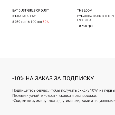
EAT DUST GIRLS OF DUST
THE LOOM
XXS
XS
S
M
S
M
ЮБКА MEADOW
РУБАШКА BACK BUTTON
ESSENTIAL
8 050 грн
16 100 грн
-50%
10 500 грн
-10% НА ЗАКАЗ ЗА ПОДПИСКУ
Подпишитесь сейчас, чтобы получить скидку 10%* на первы
Первыми узнайте новости, скидки и распродажи.
*Скидки не суммируются с другими скидками и акционным