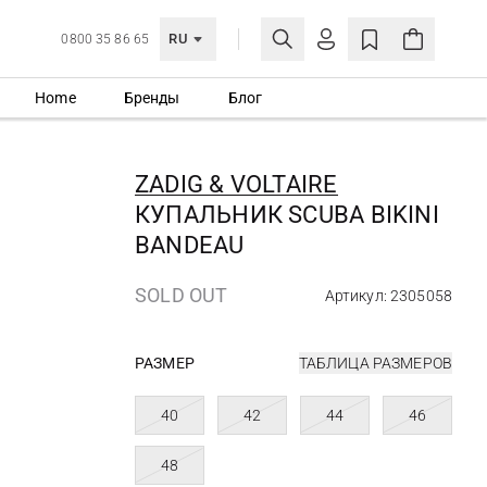
RU
0800 35 86 65
Home
Бренды
Блог
ЛИЧНЫЙ КАБИНЕТ
ВОЙТИ
ZADIG & VOLTAIRE
Еще не зарегистрированы?
КУПАЛЬНИК SCUBA BIKINI
СОЗДАТЬ УЧЕТНУЮ ЗАПИСЬ
BANDEAU
SOLD OUT
Артикул: 2305058
РАЗМЕР
ТАБЛИЦА РАЗМЕРОВ
40
42
44
46
48