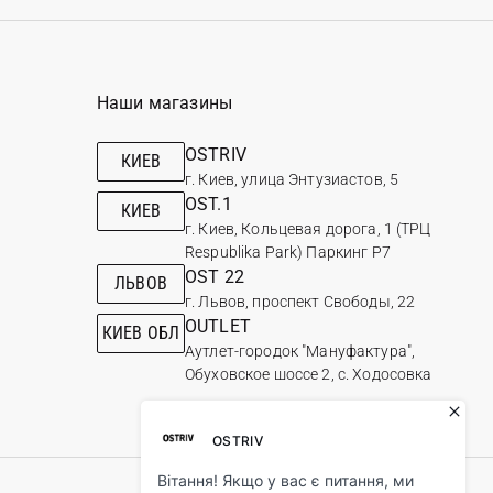
Наши магазины
OSTRIV
КИЕВ
г. Киев, улица Энтузиастов, 5
OST.1
КИЕВ
г. Киев, Кольцевая дорога, 1 (ТРЦ
Respublika Park) Паркинг Р7
OST 22
ЛЬВОВ
г. Львов, проспект Свободы, 22
OUTLET
КИЕВ ОБЛ
Аутлет-городок "Мануфактура",
Обуховское шоссе 2, с. Ходосовка