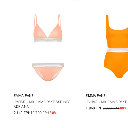
EMMA PAKE
EMMA PAKE
XS
S
M
L
XS
S
КУПАЛЬНИК EMMA PAKE SSP INES-
КУПАЛЬНИК EMMA PAKE 
ADRIANA
1 860 ГРН
9 300 ГРН
-80%
2 140 ГРН
10 700 ГРН
-80%