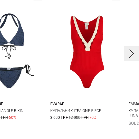
RE
EVARAE
EMMA
6
XS
S
M
X
ANGLE BIKINI
КУПАЛЬНИК ITEA ONE PIECE
КУПА
LUNA
 ГРН
-60%
3 600 ГРН
12 000 ГРН
-70%
SOLD