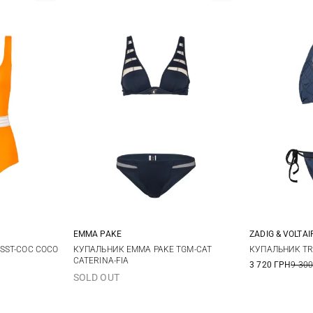
EMMA PAKE
ZADIG & VOLTAI
M
L
XS
S
M
L
44
4
SST-COC COCO
КУПАЛЬНИК EMMA PAKE TGM-CAT
КУПАЛЬНИК TRI
CATERINA-FIA
3 720 ГРН
9 300
SOLD OUT