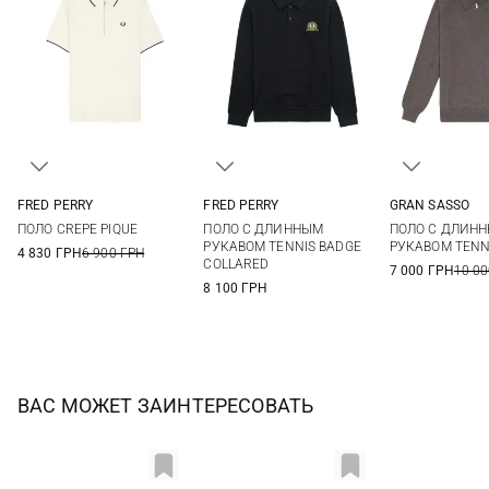
FRED PERRY
FRED PERRY
GRAN SASSO
M
L
XL
XXL
M
L
XL
48
50
ПОЛО CREPE PIQUE
ПОЛО С ДЛИННЫМ
ПОЛО С ДЛИН
56
58
РУКАВОМ TENNIS BADGE
РУКАВОМ TENN
4 830 ГРН
6 900 ГРН
COLLARED
7 000 ГРН
10 00
8 100 ГРН
ВАС МОЖЕТ ЗАИНТЕРЕСОВАТЬ