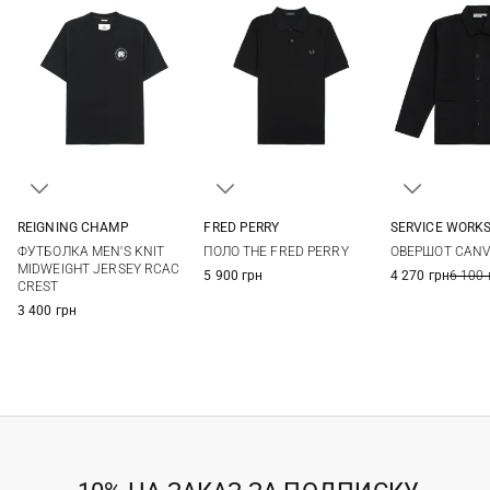
REIGNING CHAMP
FRED PERRY
SERVICE WORK
M
L
XL
XXL
M
L
XL
XXL
S
M
ФУТБОЛКА MEN'S KNIT
ПОЛО THE FRED PERRY
ОВЕРШОТ CANV
MIDWEIGHT JERSEY RCAC
5 900 грн
4 270 грн
6 100 
CREST
3 400 грн