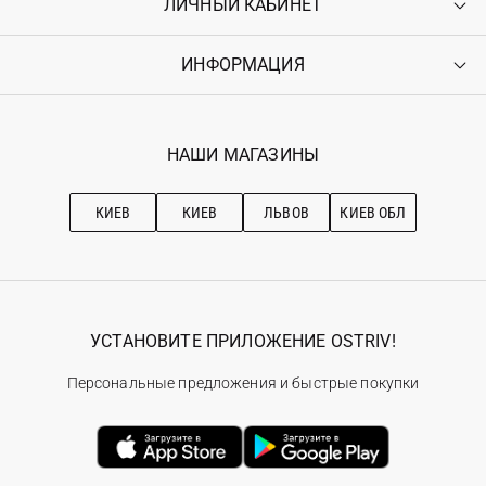
ЛИЧНЫЙ КАБИНЕТ
Контакты
Доставка
Оплата
ИНФОРМАЦИЯ
Войти
Возврат
Регистрация
Гарантия
Мои заказы
Программа лояльности
Вакансии
Избранное
Наши магазини
НАШИ МАГАЗИНЫ
Ostriv Club+
Про OSTRIV
Подписка на новости
Рекомендации по уходу
КИЕВ
КИЕВ
ЛЬВОВ
КИЕВ ОБЛ
УСТАНОВИТЕ ПРИЛОЖЕНИЕ OSTRIV!
Персональные предложения и быстрые покупки