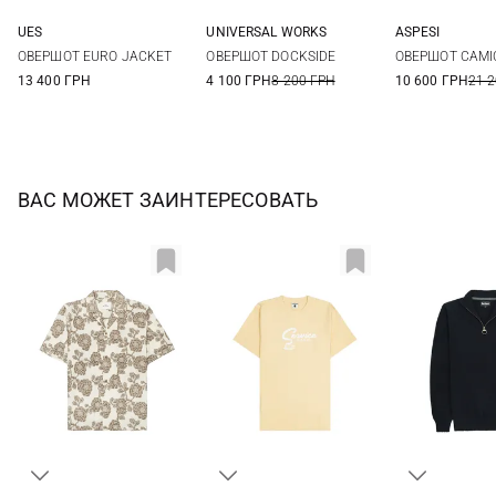
UES
UNIVERSAL WORKS
ASPESI
M
L
XL
XXL
M
L
XL
XXL
M
L
ОВЕРШОТ EURO JACKET
ОВЕРШОТ DOCKSIDE
ОВЕРШОТ CAMI
13 400 ГРН
4 100 ГРН
8 200 ГРН
10 600 ГРН
21 
ВАС МОЖЕТ ЗАИНТЕРЕСОВАТЬ