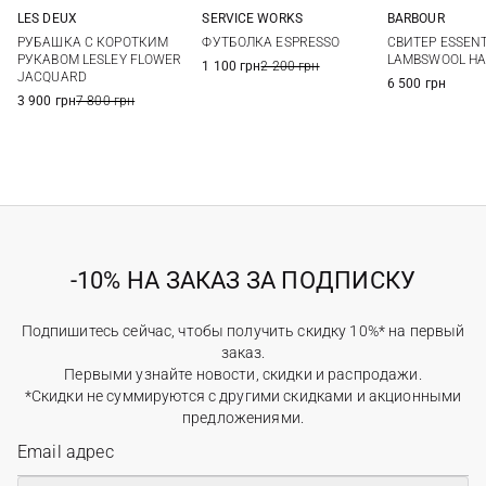
LES DEUX
SERVICE WORKS
BARBOUR
M
L
XL
XXL
S
M
L
XL
S
M
РУБАШКА С КОРОТКИМ
ФУТБОЛКА ESPRESSO
СВИТЕР ESSENT
XXL
РУКАВОМ LESLEY FLOWER
LAMBSWOOL HAL
1 100 грн
2 200 грн
JACQUARD
6 500 грн
3 900 грн
7 800 грн
-10% НА ЗАКАЗ ЗА ПОДПИСКУ
Подпишитесь сейчас, чтобы получить скидку 10%* на первый
заказ.
Первыми узнайте новости, скидки и распродажи.
*Скидки не суммируются с другими скидками и акционными
предложениями.