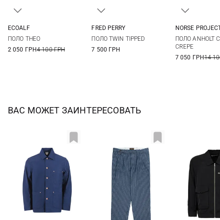
ECOALF
FRED PERRY
NORSE PROJEC
M
L
XL
XXL
40
42
44
46
M
L
ПОЛО THEO
ПОЛО TWIN TIPPED
ПОЛО ANHOLT 
CREPE
2 050 ГРН
4 100 ГРН
7 500 ГРН
7 050 ГРН
14 10
ВАС МОЖЕТ ЗАИНТЕРЕСОВАТЬ