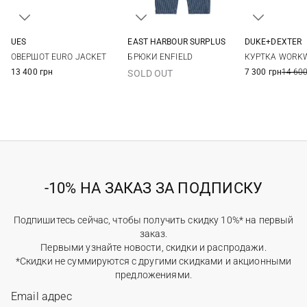
UES
EAST HARBOUR SURPLUS
DUKE+DEXTER
M
L
XL
XXL
46
48
50
52
M
L
ОВЕРШОТ EURO JACKET
БРЮКИ ENFIELD
КУРТКА WORKW
54
13 400 грн
7 300 грн
14 600
SOLD OUT
-10% НА ЗАКАЗ ЗА ПОДПИСКУ
Подпишитесь сейчас, чтобы получить скидку 10%* на первый
заказ.
Первыми узнайте новости, скидки и распродажи.
*Скидки не суммируются с другими скидками и акционными
предложениями.