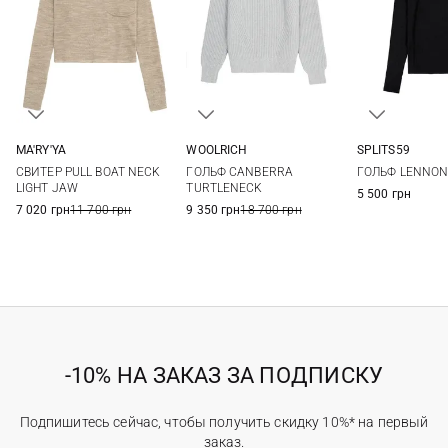
MA'RY'YA
WOOLRICH
SPLITS59
XS
S
M
XS
S
M
L
XS
S
СВИТЕР PULL BOAT NECK
ГОЛЬФ CANBERRA
ГОЛЬФ LENNO
XL
LIGHT JAW
TURTLENECK
5 500 грн
7 020 грн
11 700 грн
9 350 грн
18 700 грн
-10% НА ЗАКАЗ ЗА ПОДПИСКУ
Подпишитесь сейчас, чтобы получить скидку 10%* на первый
заказ.