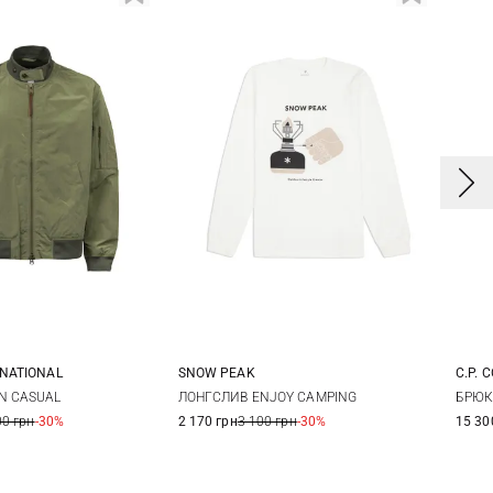
RNATIONAL
SNOW PEAK
C.P. 
L
XL
XXL
M
L
XL
XXL
4
N CASUAL
ЛОНГСЛИВ ENJOY CAMPING
БРЮК
00 грн
-30%
2 170 грн
3 100 грн
-30%
15 30
5