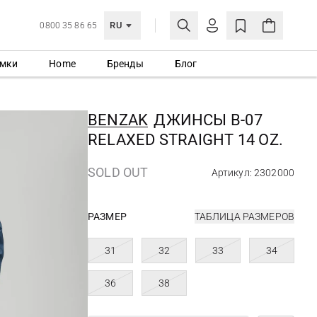
RU
0800 35 86 65
мки
Home
Бренды
Блог
ЛИЧНЫЙ КАБИНЕТ
ВОЙТИ
BENZAK
ДЖИНСЫ B-07
Еще не зарегистрированы?
RELAXED STRAIGHT 14 OZ.
СОЗДАТЬ УЧЕТНУЮ ЗАПИСЬ
SOLD OUT
Артикул: 2302000
РАЗМЕР
ТАБЛИЦА РАЗМЕРОВ
31
32
33
34
36
38