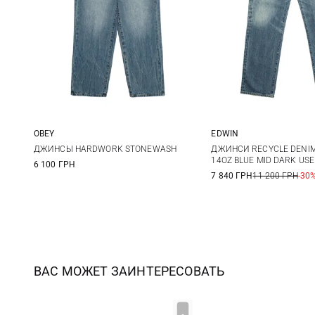
OBEY
EDWIN
30
31
32
33
30
31
ДЖИНСЫ HARDWORK STONEWASH
ДЖИНСИ RECYCLE DENIM
14OZ BLUE MID DARK US
6 100 ГРН
34
36
36
7 840 ГРН
11 200 ГРН
-30
ВАС МОЖЕТ ЗАИНТЕРЕСОВАТЬ