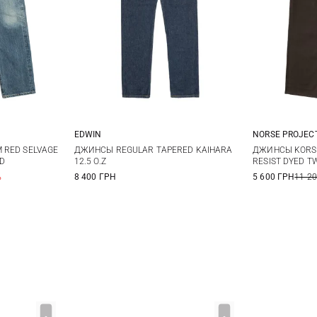
EDWIN
NORSE PROJEC
32
34
31
32
33
34
30
3
 RED SELVAGE
ДЖИНСЫ REGULAR TAPERED KAIHARA
ДЖИНСЫ KORSH
ED
12.5 O.Z
RESIST DYED TW
36
38
34
3
%
8 400 ГРН
5 600 ГРН
11 2