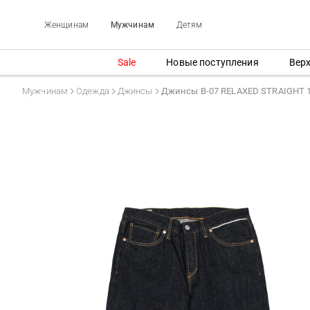
Женщинам
Мужчинам
Детям
Sale
Новые поступления
Вер
Мужчинам
Одежда
Джинсы
Джинсы B-07 RELAXED STRAIGHT 1