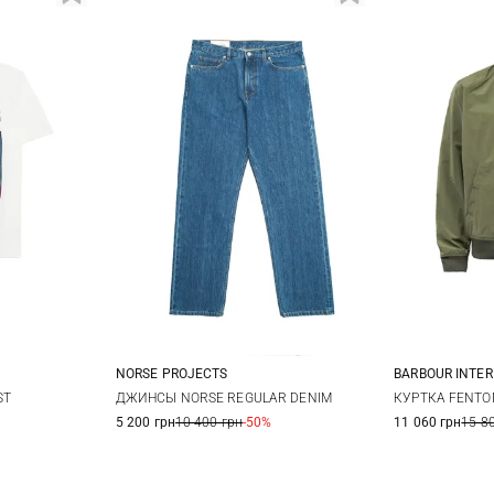
NORSE PROJECTS
BARBOUR INTE
L
XL
M
L
M
ST
ДЖИНСЫ NORSE REGULAR DENIM
КУРТКА FENTO
5 200 грн
10 400 грн
-50%
11 060 грн
15 8