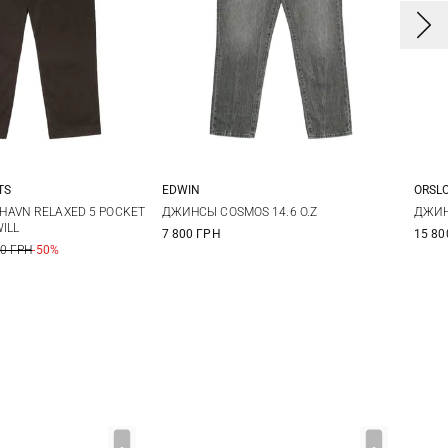
TS
EDWIN
ORSL
1
32
33
29
30
31
32
1
AVN RELAXED 5 POCKET
ДЖИНСЫ COSMOS 14.6 O.Z
ДЖИН
ILL
7 800 ГРН
15 80
6
38
33
34
36
38
5
00 ГРН
-50%