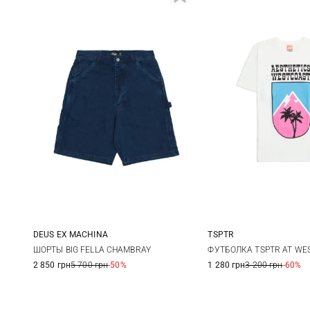
DEUS EX MACHINА
TSPTR
30
31
32
33
S
M
ШОРТЫ BIG FELLA CHAMBRAY
ФУТБОЛКА TSPTR AT WE
2 850 грн
5 700 грн
-50%
1 280 грн
3 200 грн
-60%
34
XXL