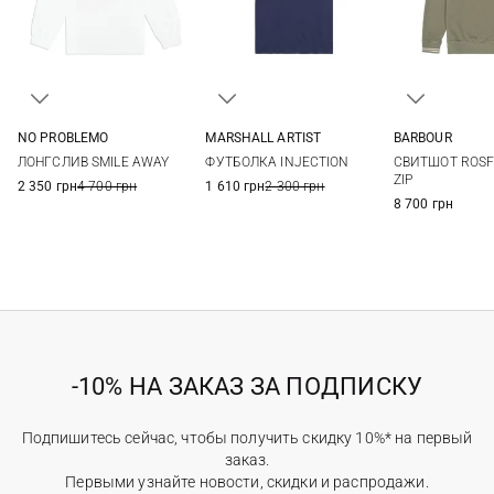
NO PROBLEMO
MARSHALL ARTIST
BARBOUR
S
M
L
XL
S
M
L
XL
S
M
ЛОНГСЛИВ SMILE AWAY
ФУТБОЛКА INJECTION
СВИТШОТ ROSF
XXL
3XL
ZIP
2 350 грн
4 700 грн
1 610 грн
2 300 грн
8 700 грн
-10% НА ЗАКАЗ ЗА ПОДПИСКУ
Подпишитесь сейчас, чтобы получить скидку 10%* на первый
заказ.
Первыми узнайте новости, скидки и распродажи.