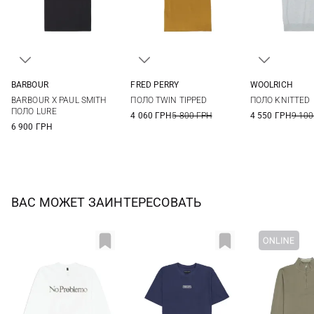
BARBOUR
FRED PERRY
WOOLRICH
M
L
XL
XXL
M
L
XL
XXL
M
L
BARBOUR X PAUL SMITH
ПОЛО TWIN TIPPED
ПОЛО KNITTED
3XL
3XL
ПОЛО LURE
4 060 ГРН
5 800 ГРН
4 550 ГРН
9 100
6 900 ГРН
ВАС МОЖЕТ ЗАИНТЕРЕСОВАТЬ