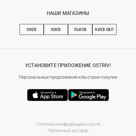
Мои заказы
Программа лояльности
Вакансии
Избранное
Наши магазини
НАШИ МАГАЗИНЫ
Ostriv Club+
Про OSTRIV
Подписка на новости
Рекомендации по уходу
КИЕВ
КИЕВ
ЛЬВОВ
КИЕВ ОБЛ
УСТАНОВИТЕ ПРИЛОЖЕНИЕ OSTRIV!
Персональные предложения и быстрые покупки
Политика конфиденциальности
Публичный договор