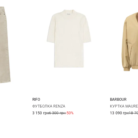
RIFO
BARBOUR
27
28
XS
S
M
L
6
ФУТБОЛКА RENZA
КУРТКА MAURE
3 150 грн
6 300 грн
-50%
13 090 грн
18 7