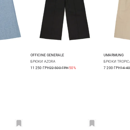
OFFICINE GENERALE
UMARMUNG
10
12
34
36
38
40
XS
БРЮКИ AZORA
БРЮКИ TROPIC
11 250 ГРН
22 500 ГРН
-50%
7 200 ГРН
14 4