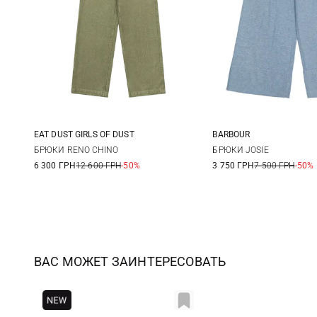
EAT DUST GIRLS OF DUST
BARBOUR
XXS
XS
S
M
6
8
БРЮКИ RENO CHINO
БРЮКИ JOSIE
6 300 ГРН
12 600 ГРН
-50%
3 750 ГРН
7 500 ГРН
-50%
L
14
16
ВАС МОЖЕТ ЗАИНТЕРЕСОВАТЬ