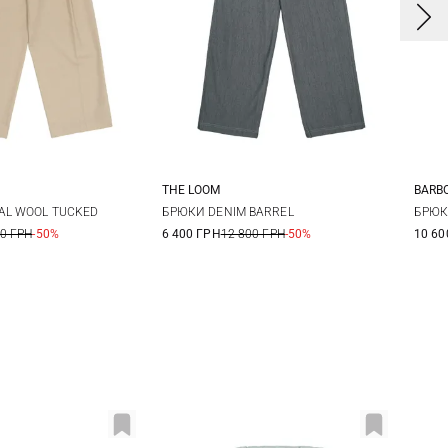
THE LOOM
BARB
S
M
L
S
M
L
8
AL WOOL TUCKED
БРЮКИ DENIM BARREL
БРЮК
00 ГРН
-50%
6 400 ГРН
12 800 ГРН
-50%
10 60