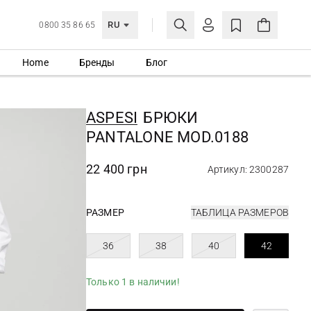
RU
0800 35 86 65
Home
Бренды
Блог
ЛИЧНЫЙ КАБИНЕТ
ВОЙТИ
ASPESI
БРЮКИ
Еще не зарегистрированы?
PANTALONE MOD.0188
СОЗДАТЬ УЧЕТНУЮ ЗАПИСЬ
22 400 грн
Артикул: 2300287
РАЗМЕР
ТАБЛИЦА РАЗМЕРОВ
36
38
40
42
Только 1 в наличии!