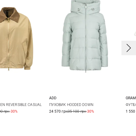
ADD
GRAM
8
10
12
38
40
42
46
S
EN REVERSIBLE CASUAL
ПУХОВИК HOODED DOWN
ФУТБ
00 грн
-30%
24 570 грн
35 100 грн
-30%
1 550