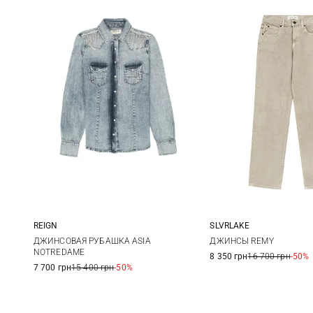
REIGN
SLVRLAKE
S
25
26
ДЖИНСОВАЯ РУБАШКА ASIA
ДЖИНСЫ REMY
NOTREDAME
8 350 грн
16 700 грн
-50%
29
7 700 грн
15 400 грн
-50%