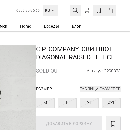
RU
0800 35 86 65
мки
Home
Бренды
Блог
ЛИЧНЫЙ КАБИНЕТ
ВОЙТИ
C.P. COMPANY
СВИТШОТ
Еще не зарегистрированы?
DIAGONAL RAISED FLEECE
СОЗДАТЬ УЧЕТНУЮ ЗАПИСЬ
SOLD OUT
Артикул: 2298373
РАЗМЕР
ТАБЛИЦА РАЗМЕРОВ
M
L
XL
XXL
ДОБАВИТЬ В КОРЗИНУ