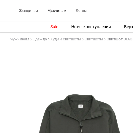
Женщинам
Мужчинам
Детям
Sale
Новые поступления
Вер
Мужчинам
Одежда
Худи и свитшоты
Свитшоты
Свитшот DIAG