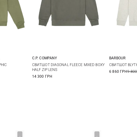
C.P. COMPANY
BARBOUR
XL
XXL
M
L
XL
XXL
S
PHIC
СВИТШОТ DIAGONAL FLEECE MIXED BOXY
СВИТШОТ BLYT
HALF ZIP LENS
6 860 ГРН
9 800
XXL
3
14 300 ГРН