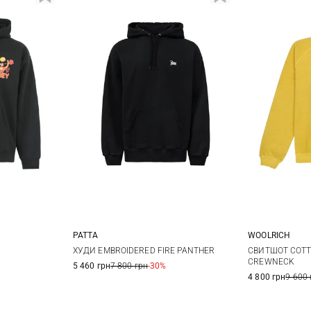
WOOLRICH
PATTA
L
L
XL
S
M
L
XL
СВИТШОТ COTT
ХУДИ EMBROIDERED FIRE PANTHER
CREWNECK
5 460 грн
7 800 грн
-30%
XXL
4 800 грн
9 600 