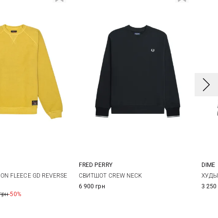
FRED PERRY
DIME
S
M
L
XL
X
ON FLEECE GD REVERSE
СВИТШОТ CREW NECK
ХУДЫ
6 900 грн
3 250
XXL
грн
-50%