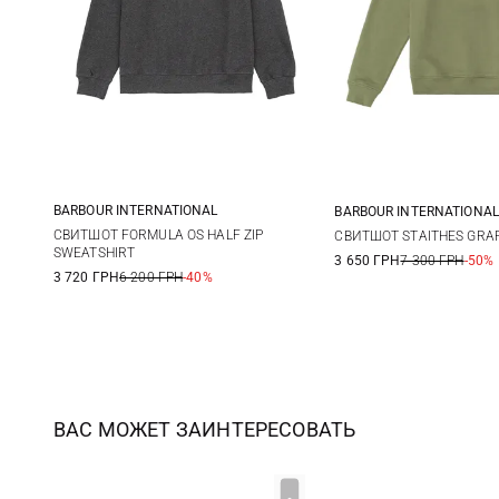
BARBOUR INTERNATIONAL
BARBOUR INTERNATIONAL
S
M
L
XL
M
L
СВИТШОТ FORMULA OS HALF ZIP
СВИТШОТ STAITHES GRA
SWEATSHIRT
3 650 ГРН
7 300 ГРН
-50%
XXL
3XL
3XL
3 720 ГРН
6 200 ГРН
-40%
ВАС МОЖЕТ ЗАИНТЕРЕСОВАТЬ