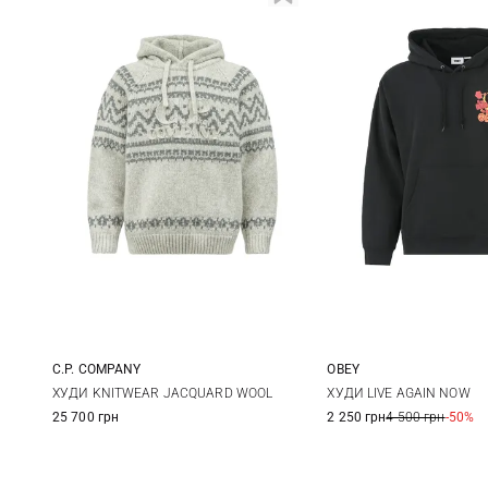
C.P. COMPANY
OBEY
M
L
XL
XXL
S
M
ХУДИ KNITWEAR JACQUARD WOOL
ХУДИ LIVE AGAIN NOW
25 700 грн
2 250 грн
4 500 грн
-50%