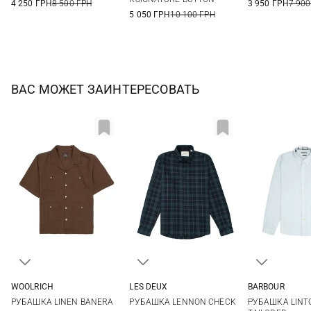
4 250 ГРН
8 500 ГРН
3 950 ГРН
7 900
5 050 ГРН
10 100 ГРН
ВАС МОЖЕТ ЗАИНТЕРЕСОВАТЬ
LES DEUX
WOOLRICH
BARBOUR
S
M
L
XL
L
M
L
РУБАШКА LENNON CHECK
РУБАШКА LINEN BANERA
РУБАШКА LINT
XXL
3XL