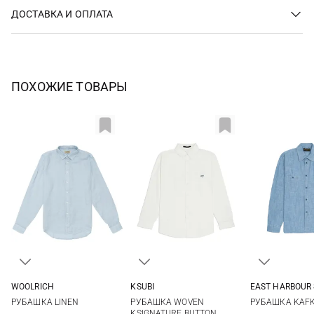
ДОСТАВКА И ОПЛАТА
ПОХОЖИЕ ТОВАРЫ
WOOLRICH
KSUBI
EAST HARBOUR
S
M
L
XL
M
L
XL
50
52
РУБАШКА LINEN
РУБАШКА WOVEN
РУБАШКА KAF
XXL
3XL
KSIGNATURE BUTTON