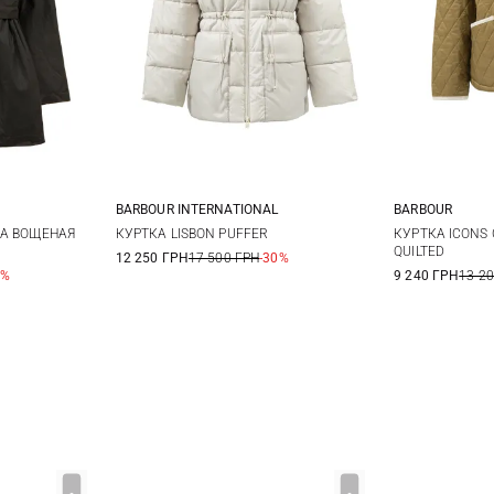
BARBOUR INTERNATIONAL
BARBOUR
10
12
8
10
12
14
8
1
КА ВОЩЕНАЯ
КУРТКА LISBON PUFFER
КУРТКА ICONS 
QUILTED
12 250 ГРН
17 500 ГРН
-30%
0%
9 240 ГРН
13 2