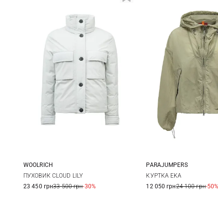
WOOLRICH
PARAJUMPERS
S
M
L
XS
S
ПУХОВИК CLOUD LILY
КУРТКА EKA
23 450 грн
33 500 грн
-30%
12 050 грн
24 100 грн
-50