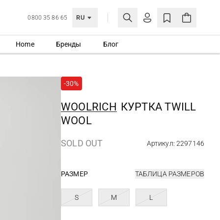
RU
0800 35 86 65
Home
Бренды
Блог
ЛИЧНЫЙ КАБИНЕТ
ВОЙТИ
-30%
Еще не зарегистрированы?
СОЗДАТЬ УЧЕТНУЮ ЗАПИСЬ
WOOLRICH
КУРТКА TWILL
WOOL
SOLD OUT
Артикул: 2297146
РАЗМЕР
ТАБЛИЦА РАЗМЕРОВ
S
M
L