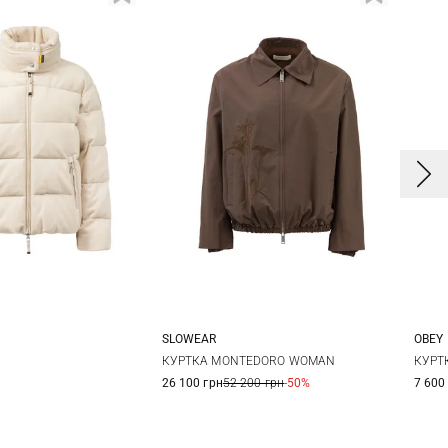
SLOWEAR
OBEY
S
M
L
38
40
42
X
КУРТКА MONTEDORO WOMAN
КУРТК
26 100 грн
52 200 грн
-50%
7 600