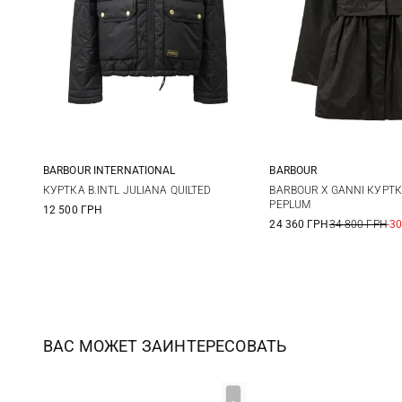
BARBOUR INTERNATIONAL
BARBOUR
8
10
12
6
8
КУРТКА B.INTL JULIANA QUILTED
BARBOUR X GANNI КУРТ
PEPLUM
12 500 ГРН
24 360 ГРН
34 800 ГРН
-3
ВАС МОЖЕТ ЗАИНТЕРЕСОВАТЬ