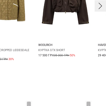
WOOLRICH
HAVE
0
12
14
S
XX
CROPPED LIDDESDALE
КУРТКА GTX SHORT
КУРТ
17 500 ГРН
35 000 ГРН
-50%
29 40
00 ГРН
-30%