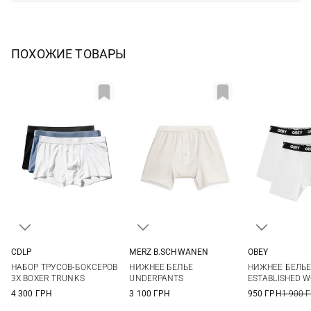
ПОХОЖИЕ ТОВАРЫ
CDLP
MERZ B.SCHWANEN
OBEY
M
L
XL
XXL
S
M
L
XL
S
M
НАБОР ТРУСОВ-БОКСЕРОВ
НИЖНЕЕ БЕЛЬЕ
НИЖНЕЕ БЕЛЬ
3XL
XXL
XXL
3X BOXER TRUNKS
UNDERPANTS
ESTABLISHED W
4 300 ГРН
3 100 ГРН
950 ГРН
1 900 