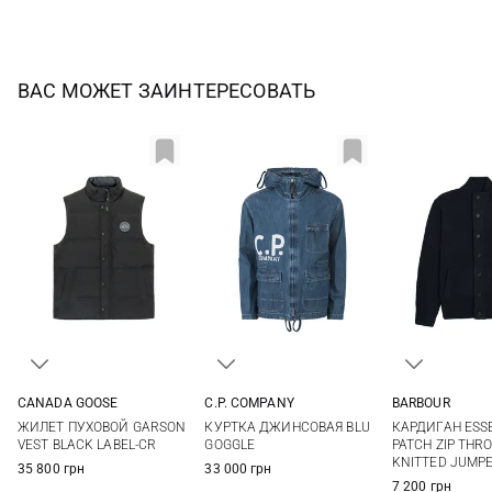
ВАС МОЖЕТ ЗАИНТЕРЕСОВАТЬ
CANADA GOOSE
C.P. COMPANY
BARBOUR
M
L
XL
XXL
48
50
52
54
S
M
ЖИЛЕТ ПУХОВОЙ GARSON
КУРТКА ДЖИНСОВАЯ BLU
КАРДИГАН ESS
3XL
56
58
XXL
VEST BLACK LABEL-CR
GOGGLE
PATCH ZIP THR
KNITTED JUMP
35 800 грн
33 000 грн
7 200 грн