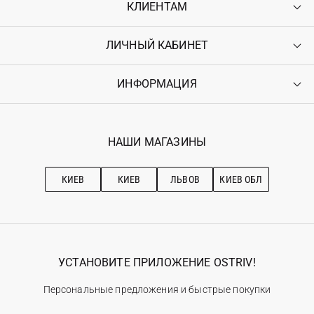
КЛИЕНТАМ
ЛИЧНЫЙ КАБИНЕТ
Контакты
Доставка
Оплата
ИНФОРМАЦИЯ
Войти
Возврат
Регистрация
Гарантия
Мои заказы
Программа лояльности
Вакансии
Избранное
Наши магазини
НАШИ МАГАЗИНЫ
Ostriv Club+
Про OSTRIV
Подписка на новости
Рекомендации по уходу
КИЕВ
КИЕВ
ЛЬВОВ
КИЕВ ОБЛ
УСТАНОВИТЕ ПРИЛОЖЕНИЕ OSTRIV!
Персональные предложения и быстрые покупки