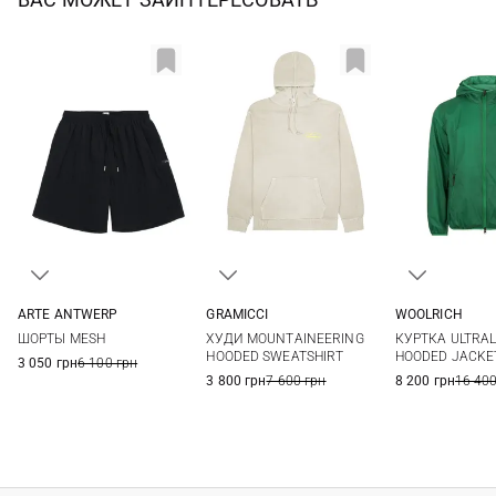
WOOLRICH
ARTE ANTWERP
GRAMICCI
M
L
XS
S
M
L
XS
S
M
L
КУРТКА ULTRAL
ШОРТЫ MESH
ХУДИ MOUNTAINEERING
HOODED JACKE
HOODED SWEATSHIRT
3 050 грн
6 100 грн
8 200 грн
16 400
3 800 грн
7 600 грн