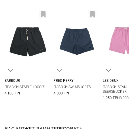
BARBOUR
FRED PERRY
LES DEUX
S
M
L
XL
S
M
L
XL
M
L
ПЛАВКИ STAPLE LOGO 7'
ПЛАВКИ SWIMSHORTS
ПЛАВКИ STAN
XXL
XXL
SEERSEUCKER
4 100 ГРН
4 000 ГРН
1 950 ГРН
3 900
ВАС МОЖЕТ ЗАИНТЕРЕСОВАТЬ