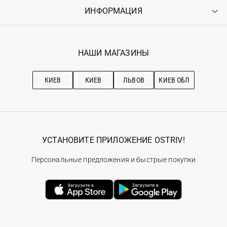
Оплата
ИНФОРМАЦИЯ
Войти
Возврат
Регистрация
Гарантия
Мои заказы
Программа лояльности
Вакансии
Избранное
Наши магазини
НАШИ МАГАЗИНЫ
Ostriv Club+
Про OSTRIV
Подписка на новости
Рекомендации по уходу
КИЕВ
КИЕВ
ЛЬВОВ
КИЕВ ОБЛ
УСТАНОВИТЕ ПРИЛОЖЕНИЕ OSTRIV!
Персональные предложения и быстрые покупки