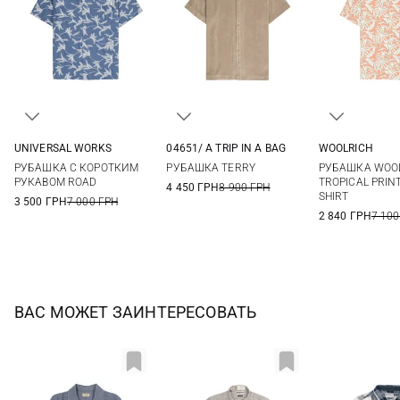
UNIVERSAL WORKS
04651/ A TRIP IN A BAG
WOOLRICH
M
L
XL
XXL
M
L
XL
XXL
S
M
РУБАШКА С КОРОТКИМ
РУБАШКА TERRY
РУБАШКА WOO
РУКАВОМ ROAD
TROPICAL PRIN
4 450 ГРН
8 900 ГРН
SHIRT
3 500 ГРН
7 000 ГРН
2 840 ГРН
7 100
ВАС МОЖЕТ ЗАИНТЕРЕСОВАТЬ