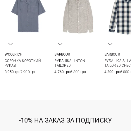
WOOLRICH
BARBOUR
BARBOUR
M
L
XL
XXL
S
M
L
XL
M
L
СОРОЧКА КОРОТКИЙ
РУБАШКА LINTON
РУБАШКА SILL
3XL
XXL
3XL
РУКАВ
TAILORED
TAILORED CHE
3 950 грн
7 900 грн
4 760 грн
6 800 грн
4 200 грн
6 000 
-10% НА ЗАКАЗ ЗА ПОДПИСКУ