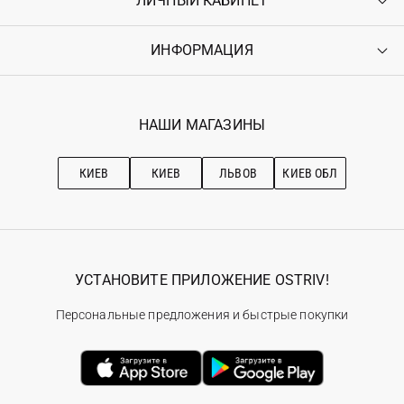
ЛИЧНЫЙ КАБИНЕТ
Доставка
Оплата
ИНФОРМАЦИЯ
Войти
Возврат
Регистрация
Гарантия
Мои заказы
Программа лояльности
Вакансии
Избранное
Наши магазини
НАШИ МАГАЗИНЫ
Ostriv Club+
Про OSTRIV
Подписка на новости
Рекомендации по уходу
КИЕВ
КИЕВ
ЛЬВОВ
КИЕВ ОБЛ
УСТАНОВИТЕ ПРИЛОЖЕНИЕ OSTRIV!
Персональные предложения и быстрые покупки