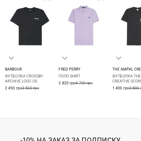
BARBOUR
FRED PERRY
THE AMPAL CRE
36
38
40
42
S
M
L
XL
M
L
ФУТБОЛКА CROSSBY
ПОЛО SHIRT
ФУТБОЛКА THE
44
XXL
ARCHIVE LOGO OS
CREATIVE SCOR
2 820 грн
4 700 грн
2 450 грн
3 500 грн
1 400 грн
2 800 
-10% НА ЗАКАЗ ЗА ПОДПИСКУ