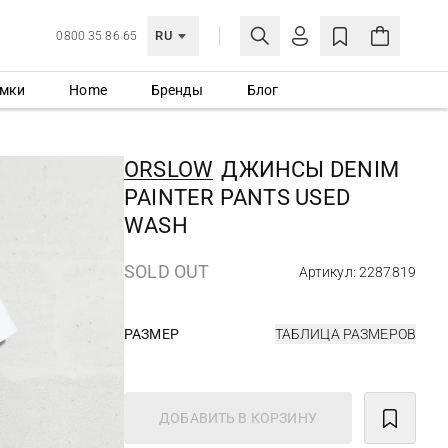
RU
0800 35 86 65
мки
Home
Бренды
Блог
ЛИЧНЫЙ КАБИНЕТ
ВОЙТИ
ORSLOW
ДЖИНСЫ DENIM
Еще не зарегистрированы?
PAINTER PANTS USED
СОЗДАТЬ УЧЕТНУЮ ЗАПИСЬ
WASH
SOLD OUT
Артикул: 2287819
РАЗМЕР
ТАБЛИЦА РАЗМЕРОВ
ДОБАВИТЬ В КОРЗИНУ