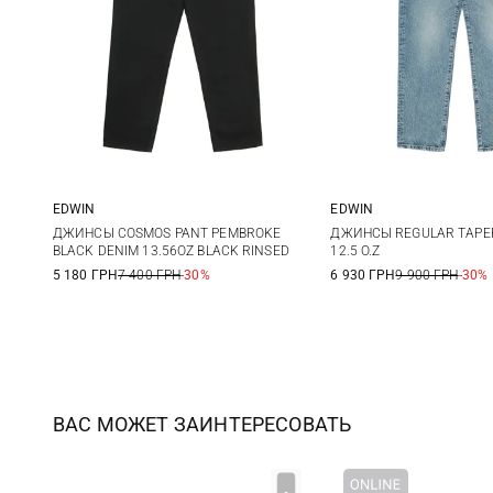
EDWIN
EDWIN
29
30
31
32
31
32
ДЖИНСЫ COSMOS PANT PEMBROKE
ДЖИНСЫ REGULAR TAPE
BLACK DENIM 13.56OZ BLACK RINSED
12.5 O.Z
33
34
36
38
36
38
5 180 ГРН
7 400 ГРН
-30%
6 930 ГРН
9 900 ГРН
-30%
ВАС МОЖЕТ ЗАИНТЕРЕСОВАТЬ