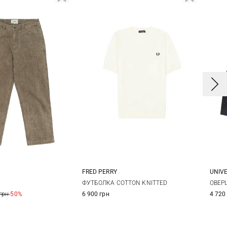
FRED PERRY
UNIV
2
34
M
L
XL
ФУТБОЛКА COTTON KNITTED
ОВЕР
грн
-50%
6 900 грн
4 720