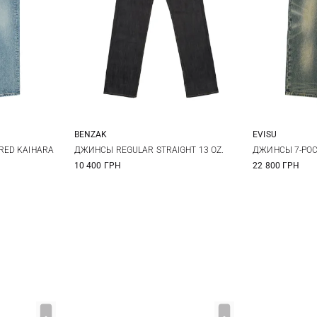
BENZAK
EVISU
33
34
31
32
33
34
30
3
RED KAIHARA
ДЖИНСЫ REGULAR STRAIGHT 13 OZ.
ДЖИНСЫ 7-POC
10 400 ГРН
22 800 ГРН
35
36
38