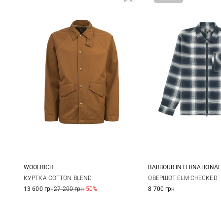
WOOLRICH
BARBOUR INTERNATIONAL
L
S
M
КУРТКА COTTON BLEND
ОВЕРШОТ ELM CHECKED
13 600 грн
27 200 грн
-50%
8 700 грн
XXL
3XL